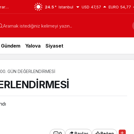
krar
24.5 °
Istanbul
USD
47,57
EURO
54,77
ı Yeniden
Aramak istediğiniz kelimeyi yazın..
Gündem
Yalova
Siyaset
00. GÜN DEĞERLENDİRMESİ
ERLENDİRMESİ
ndı
0
Paylaş
Beğen