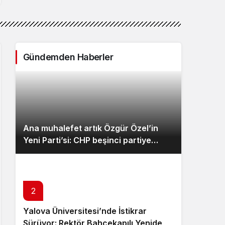
Gündemden Haberler
Ana muhalefet artık Özgür Özel’in
Yeni Parti’si: CHP beşinci partiye
düştü, Meclis’teki dağılım sil baştan
değişti
2
Yalova Üniversitesi’nde İstikrar
Sürüyor: Rektör Bahçekapılı Yeniden