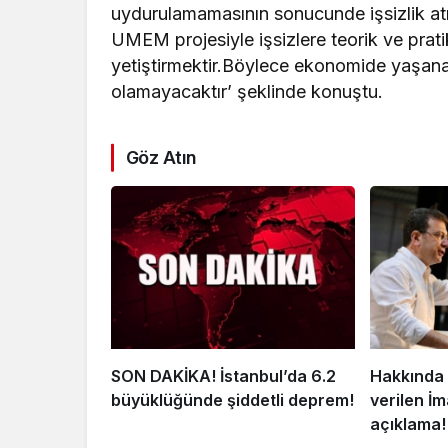
uydurulamamasının sonucunde işsizlik at
UMEM projesiyle işsizlere teorik ve pratik
yetiştirmektir.Böylece ekonomide yaşa
olamayacaktır’ şeklinde konuştu.
Göz Atın
SON DAKİKA! İstanbul’da 6.2
Hakkında 
büyüklüğünde şiddetli deprem!
verilen İ
açıklama!