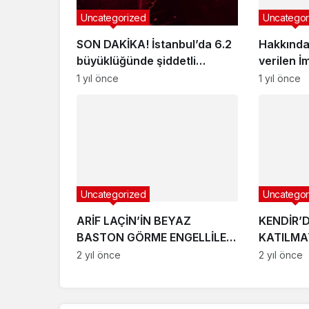
Uncategorized
Uncategor
SON DAKİKA! İstanbul’da 6.2
Hakkında
büyüklüğünde şiddetli
verilen İ
deprem!
açıklama
1 yıl önce
1 yıl önce
Uncategorized
Uncategor
ARİF LAÇİN’İN BEYAZ
KENDİR’
BASTON GÖRME ENGELLİLER
KATILM
HAFTASI MESAJI
TEPKİ
2 yıl önce
2 yıl önce