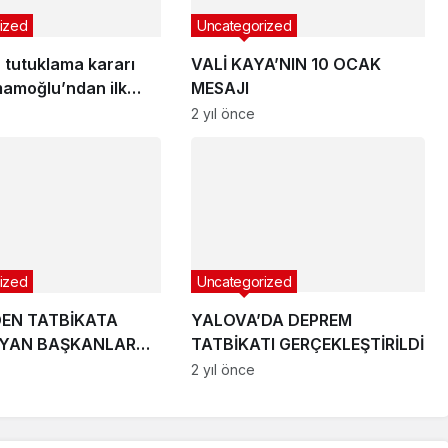
ized
Uncategorized
 tutuklama kararı
VALİ KAYA’NIN 10 OCAK
mamoğlu’ndan ilk
MESAJI
!
2 yıl önce
ized
Uncategorized
DEN TATBİKATA
YALOVA’DA DEPREM
AYAN BAŞKANLARA
TATBİKATI GERÇEKLEŞTİRİLDİ
2 yıl önce