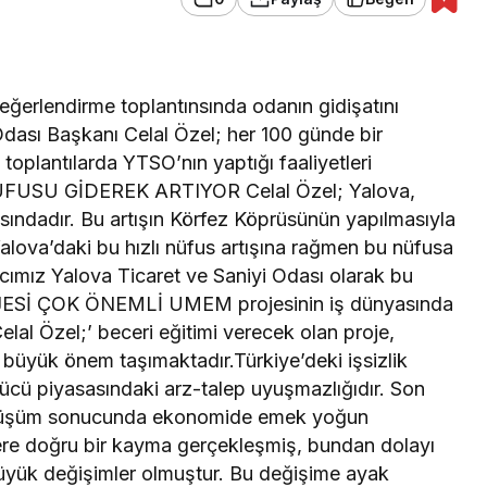
ğerlendirme toplantınsında odanın gidişatını
dası Başkanı Celal Özel; her 100 günde bir
 toplantılarda YTSO’nın yaptığı faaliyetleri
N NÜFUSU GİDEREK ARTIYOR Celal Özel; Yalova,
rasındadır. Bu artışın Körfez Köprüsünün yapılmasıyla
alova’daki bu hızlı nüfus artışına rağmen bu nüfusa
cımız Yalova Ticaret ve Saniyi Odası olarak bu
OJESİ ÇOK ÖNEMLİ UMEM projesinin iş dünyasında
Celal Özel;’ beceri eğitimi verecek olan proje,
n büyük önem taşımaktadır.Türkiye’deki işsizlik
gücü piyasasındaki arz-talep uyuşmazlığıdır. Son
önüşüm sonucunda ekonomide emek yoğun
rlere doğru bir kayma gerçekleşmiş, bundan dolayı
e büyük değişimler olmuştur. Bu değişime ayak