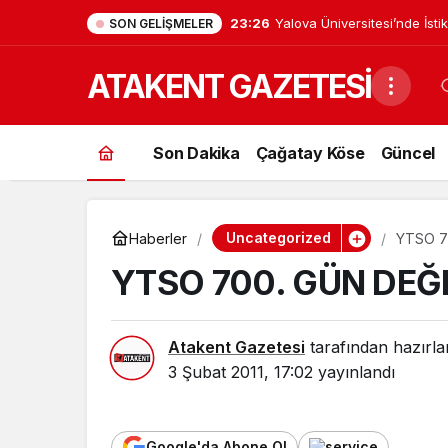
23:26
Yalova Üniversitesi’nde İsti
SON GELIŞMELER
Sürüyor: Rektör Bahçekapıl
ATAKENT GAZETESİ
Görevde
Son Dakika
Çağatay Köse
Güncel
Uncategorized
Haberler
YTSO 7
YTSO 700. GÜN DEĞ
Atakent Gazetesi
tarafından hazırla
3 Şubat 2011, 17:02
yayınlandı
Google'da Abone Ol