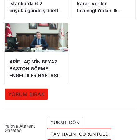
İstanbul’da 6.2
kararı verilen
büyüklüğünde şiddetli
İmamoğlu’ndan ilk
deprem!
açıklama!
ARİF LAÇİN’İN BEYAZ
BASTON GÖRME
ENGELLİLER HAFTASI
MESAJI
YORUM BIRAK
YUKARI DÖN
Yalova Atakent
Gazetesi
TAM HALINI GÖRÜNTÜLE