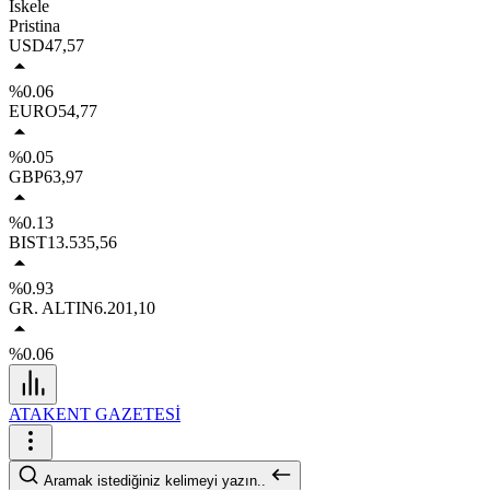
İskele
Pristina
USD
47,57
%0.06
EURO
54,77
%0.05
GBP
63,97
%0.13
BIST
13.535,56
%0.93
GR. ALTIN
6.201,10
%0.06
ATAKENT GAZETESİ
Aramak istediğiniz kelimeyi yazın..