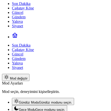
Son Dakika
Çağatay Köse
Güncel
Gündem
Yalova
Siyaset
Son Dakika
Çağatay Köse
Güncel
Gündem
Yalova
Siyaset
Mod değiştir
Mod Ayarları
Mod seçin, deneyimini kişiselleştirin.
Gündüz Modu
Gündüz modunu seçin.
Gece Modu
Gece modunu seçin.