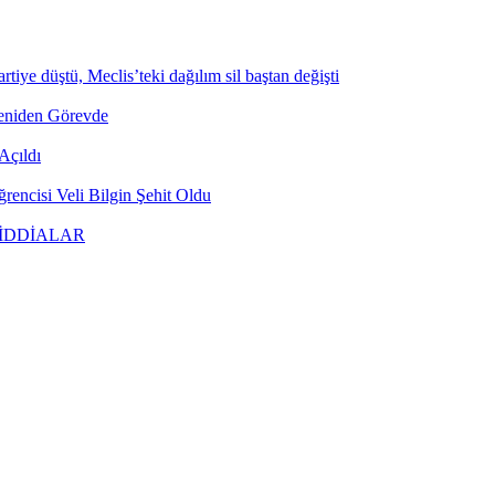
tiye düştü, Meclis’teki dağılım sil baştan değişti
Yeniden Görevde
Açıldı
encisi Veli Bilgin Şehit Oldu
 İDDİALAR