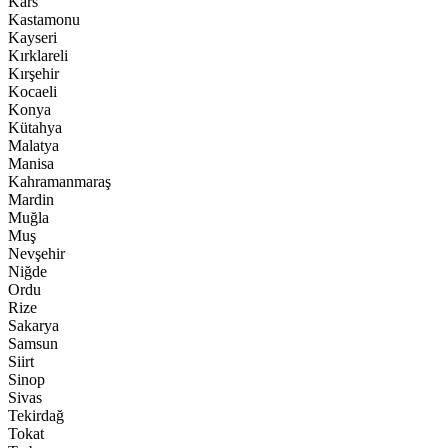
Kars
Kastamonu
Kayseri
Kırklareli
Kırşehir
Kocaeli
Konya
Kütahya
Malatya
Manisa
Kahramanmaraş
Mardin
Muğla
Muş
Nevşehir
Niğde
Ordu
Rize
Sakarya
Samsun
Siirt
Sinop
Sivas
Tekirdağ
Tokat