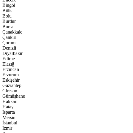
Bingöl
Bitlis
Bolu
Burdur
Bursa
Çanakkale
Çankırı
Çorum
Denizli
Diyarbakır
Edirne
Elazığ
Erzincan
Erzurum
Eskişehir
Gaziantep
Giresun
Gümüşhane
Hakkari
Hatay
Isparta
Mersin
İstanbul
İzmir