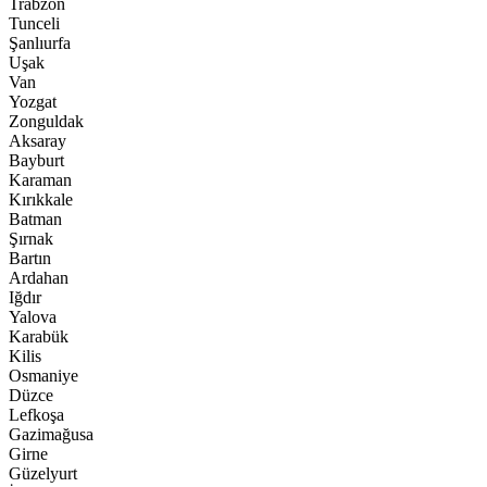
Trabzon
Tunceli
Şanlıurfa
Uşak
Van
Yozgat
Zonguldak
Aksaray
Bayburt
Karaman
Kırıkkale
Batman
Şırnak
Bartın
Ardahan
Iğdır
Yalova
Karabük
Kilis
Osmaniye
Düzce
Lefkoşa
Gazimağusa
Girne
Güzelyurt