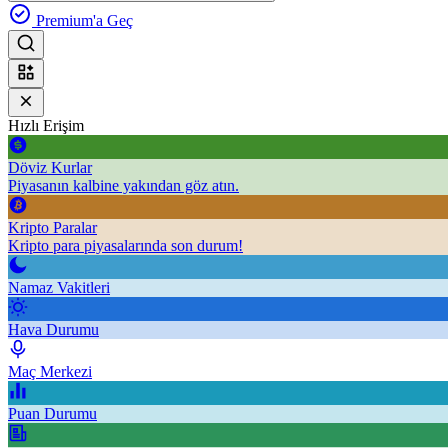
Premium'a Geç
Hızlı Erişim
Döviz Kurlar
Piyasanın kalbine yakından göz atın.
Kripto Paralar
Kripto para piyasalarında son durum!
Namaz Vakitleri
Hava Durumu
Maç Merkezi
Puan Durumu