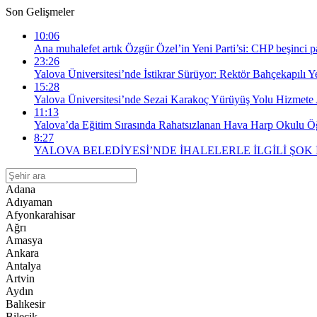
Son Gelişmeler
10:06
Ana muhalefet artık Özgür Özel’in Yeni Parti’si: CHP beşinci par
23:26
Yalova Üniversitesi’nde İstikrar Sürüyor: Rektör Bahçekapılı 
15:28
Yalova Üniversitesi’nde Sezai Karakoç Yürüyüş Yolu Hizmete 
11:13
Yalova’da Eğitim Sırasında Rahatsızlanan Hava Harp Okulu Öğr
8:27
YALOVA BELEDİYESİ’NDE İHALELERLE İLGİLİ ŞOK
Adana
Adıyaman
Afyonkarahisar
Ağrı
Amasya
Ankara
Antalya
Artvin
Aydın
Balıkesir
Bilecik