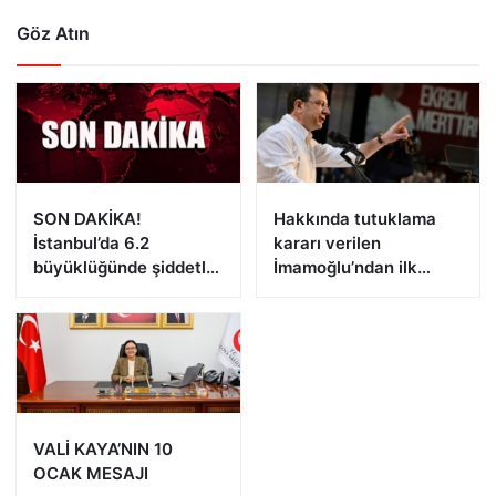
Göz Atın
SON DAKİKA!
Hakkında tutuklama
İstanbul’da 6.2
kararı verilen
büyüklüğünde şiddetli
İmamoğlu’ndan ilk
deprem!
açıklama!
VALİ KAYA’NIN 10
OCAK MESAJI