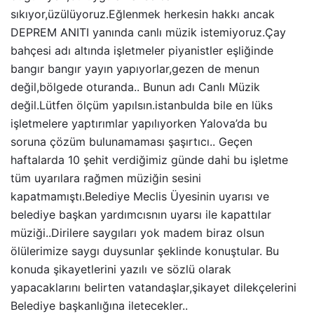
sıkıyor,üzülüyoruz.Eğlenmek herkesin hakkı ancak
DEPREM ANITI yanında canlı müzik istemiyoruz.Çay
bahçesi adı altında işletmeler piyanistler eşliğinde
bangır bangır yayın yapıyorlar,gezen de menun
değil,bölgede oturanda.. Bunun adı Canlı Müzik
değil.Lütfen ölçüm yapılsın.istanbulda bile en lüks
işletmelere yaptırımlar yapılıyorken Yalova’da bu
soruna çözüm bulunamaması şaşırtıcı.. Geçen
haftalarda 10 şehit verdiğimiz günde dahi bu işletme
tüm uyarılara rağmen müziğin sesini
kapatmamıştı.Belediye Meclis Üyesinin uyarısı ve
belediye başkan yardımcısnın uyarsı ile kapattılar
müziği..Dirilere saygıları yok madem biraz olsun
ölülerimize saygı duysunlar şeklinde konuştular. Bu
konuda şikayetlerini yazılı ve sözlü olarak
yapacaklarını belirten vatandaşlar,şikayet dilekçelerini
Belediye başkanlığına iletecekler..