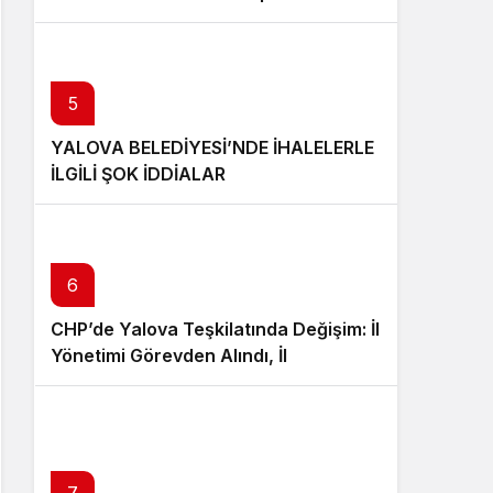
Öğrencisi Veli Bilgin Şehit Oldu
5
YALOVA BELEDİYESİ’NDE İHALELERLE
İLGİLİ ŞOK İDDİALAR
6
CHP’de Yalova Teşkilatında Değişim: İl
Yönetimi Görevden Alındı, İl
Başkanlığına Mesut Tutuğ Atandı