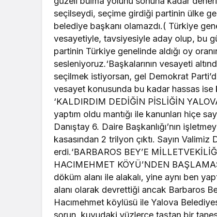
güzeli bulma yolunu sonuna kadar deneri
seçilseydi, seçime girdiği partinin ülke 
belediye başkanı olamazdı.( Türkiye gene
vesayetiyle, tavsiyesiyle aday olup, bu 
partinin Türkiye genelinde aldığı oy oran
sesleniyoruz.‘Başkalarının vesayeti altın
seçilmek istiyorsan, gel Demokrat Parti’d
vesayet konusunda bu kadar hassas ise ke
‘KALDIRDIM DEDİĞİN PİSLİĞİN YALOVA
yaptım oldu mantığı ile kanunları hiçe say
Danıştay 6. Daire Başkanlığı’nın işletme
kasasından 2 trilyon çıktı. Sayın Valimiz
erdi.‘BARBAROS BEY’E MİLLETVEKİL
HACIMEHMET KÖYÜ’NDEN BAŞLAMASINI 
döküm alanı ile alakalı, yine aynı ben yapt
alanı olarak devrettiği ancak Barbaros Bey
Hacımehmet köylüsü ile Yalova Belediyesi’
sorun, kuyudaki yüzlerce taştan bir tan