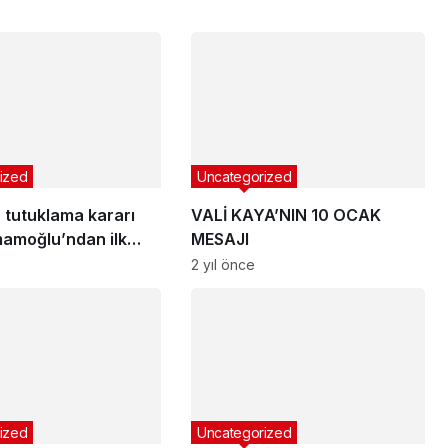
ized
Uncategorized
 tutuklama kararı
VALİ KAYA’NIN 10 OCAK
mamoğlu’ndan ilk
MESAJI
!
2 yıl önce
ized
Uncategorized