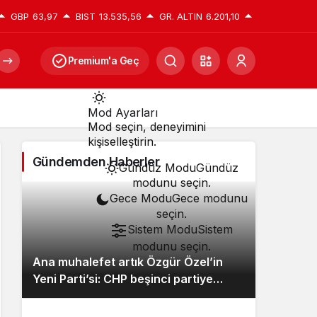
GBP
63,97
BIST
13.535,56
GR. ALTIN
6.201,10
Premium'a Geç
Mod
Mod Ayarları
değiştir
Mod seçin, deneyimini
kişiselleştirin.
Gündemden Haberler
Gündüz Modu
Gündüz
modunu seçin.
Gece Modu
Gece modunu
seçin.
Sistem Modu
Sistem
modunu seçin.
Ana muhalefet artık Özgür Özel’in
Yeni Parti’si: CHP beşinci partiye
düştü, Meclis’teki dağılım sil baştan
değişti