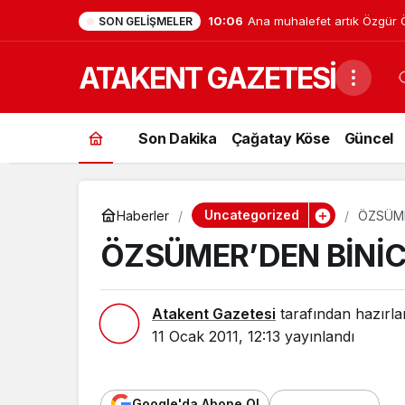
10:06
Ana muhalefet artık Özgür Öz
SON GELIŞMELER
partiye düştü, Meclis’teki da
ATAKENT GAZETESİ
Son Dakika
Çağatay Köse
Güncel
Uncategorized
Haberler
ÖZSÜME
ÖZSÜMER’DEN BİNİC
Atakent Gazetesi
tarafından hazırla
11 Ocak 2011, 12:13
yayınlandı
Google'da Abone Ol