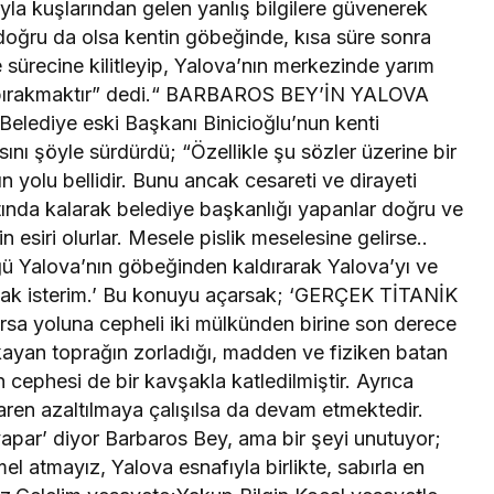
la kuşlarından gelen yanlış bilgilere güvenerek
 doğru da olsa kentin göbeğinde, kısa süre sonra
sürecine kilitleyip, Yalova’nın merkezinde yarım
a bırakmaktır” dedi.“ BARBAROS BEY’İN YALOVA
lediye eski Başkanı Binicioğlu’nun kenti
nı şöyle sürdürdü; “Özellikle şu sözler üzerine bir
nın yolu bellidir. Bunu ancak cesareti ve dirayeti
altında kalarak belediye başkanlığı yapanlar doğru ve
in esiri olurlar. Mesele pislik meselesine gelirse..
lüğü Yalova’nın göbeğinden kaldırarak Yalova’yı ve
latmak isterim.’ Bu konuyu açarsak; ‘GERÇEK TİTANİK
a yoluna cepheli iki mülkünden birine son derece
kayan toprağın zorladığı, madden ve fiziken batan
n cephesi de bir kavşakla katledilmiştir. Ayrıca
ibaren azaltılmaya çalışılsa da devam etmektedir.
yapar’ diyor Barbaros Bey, ama bir şeyi unutuyor;
el atmayız, Yalova esnafıyla birlikte, sabırla en