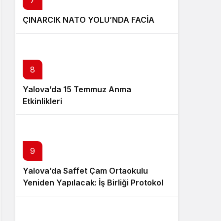
7
ÇINARCIK NATO YOLU’NDA FACİA
8
Yalova’da 15 Temmuz Anma
Etkinlikleri
9
Yalova’da Saffet Çam Ortaokulu
Yeniden Yapılacak: İş Birliği Protokolü
İmzalandı