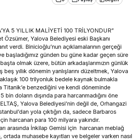
YA 5 YILLIK MALİYETİ 100 TRİLYONDUR”
t Özsümer, Yalova Belediyesi eski Başkanı
nıt verdi. Binicioğlu’nun açıklamalarının gerçeği
ve başladığımız günden bu güne kadar geçen süre
başta olmak üzere, bütün arkadaşlarımızın günlük
 beş yıllık dönemin yanlışlarını düzeltmek, Yalova
yaklaşık 100 trilyonluk bedele kaynak bulmakla
la Titanik’e benzediğini ve kendi döneminde
5 bin doların dışında para harcanmadığını öne
LTAŞ, Yalova Belediyesi’nin değil de, Orhangazi
 İstanbul’dan yola çıktığın da, sadece Barbaros
için harcanan para 100 milyara yakındır.
ı arasında İnkilap Gemisi için harcanan meblağ
, ortada muhasebe kayıtları ve belgeler varken nasıl