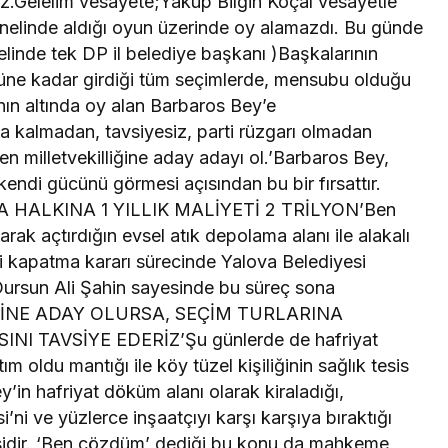
z.Gelelim vesayete;Yakup Bilgin Koçal vesayetle
genelinde aldığı oyun üzerinde oy alamazdı. Bu günde
linde tek DP il belediye başkanı )Başkalarının
güne kadar girdiği tüm seçimlerde, mensubu olduğu
ının altında oy alan Barbaros Bey’e
da kalmadan, tavsiyesiz, parti rüzgarı olmadan
en milletvekilliğine aday adayı ol.’Barbaros Bey,
ndi gücünü görmesi açısından bu bir fırsattır.
 HALKINA 1 YILLIK MALİYETİ 2 TRİLYON’Ben
arak açtırdığın evsel atık depolama alanı ile alakalı
yi kapatma kararı sürecinde Yalova Belediyesi
 Dursun Ali Şahin sayesinde bu süreç sona
İĞİNE ADAY OLURSA, SEÇİM TURLARINA
TAVSİYE EDERİZ’Şu günlerde de hafriyat
ım oldu mantığı ile köy tüzel kişiliğinin sağlık tesis
’in hafriyat döküm alanı olarak kiraladığı,
ni ve yüzlerce inşaatçıyı karşı karşıya bıraktığı
esidir. ‘Ben çözdüm’ dediği bu konu da mahkeme