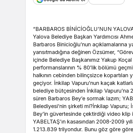
“BARBAROS BİNİCİOĞLU’NUN YALOVA’
Yalova Belediye Başkan Yardımcısı Ahme
Barbaros Binicioğlu’nun açıklamalarına ya
yansıtmadığına değinen Özsümer, “Göre
içinde Belediye Başkanımız Yakup Koçal 
performanslarının % 80’lik bölümü geçmiş
halkının cebinden bilinçsizce kopartılan 
geçiyor. İnkilap Vapuru’nun kaçak katlar
belediye bütçesinden İnkilap Vapuru’na 2
süren Barbaros Bey’e sormak lazım; YABE
Belediyesi’nin şirketi mi?İnkilap Vapuru;
Bey’in güvertesinde çektirdiği video klip 
YABELTAŞ’ın kasasından 2008-2009 yıllar
1.213.839 trilyondur. Bunu göz göre göre