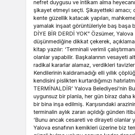
nefret duygusu ve intikam alma heyecanıy
şikayet etmeyi seçti. Şikayetteki amacı;
kente güzellik katacak yapıları, mahkeme 
yamalak inşaat görüntüleriyle baş baş
DİYE BİR DERDİ YOK” Özsümer, Yalova Be
düşünmediğine dikkat çekerek, açıklaması
kitap yazılır: ‘Terminali verimli çalıştırma
olanlar yapabilir. Başkalarının vesayeti 
radikal kararlar alamaz, verdikleri tavizler
Kendilerinin kaldıramadığı elli yıllık çöp
kendisini pislikten kurtardığımızı hatır
TERMİNALDİR’ Yalova Belediyesi’nin Burs
uygunsuz bir planla, her gün biraz daha 
bir bina inşa edilmiş. Karşısındaki arazini
terminalin aylık zararı açıldığı günden it
‘Bunu ancak cesareti ve dirayeti olanlar 
Yalova esnafının kemikleri üzerine biz tem