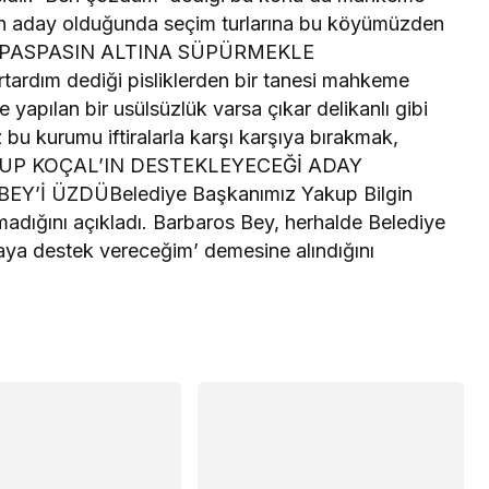
y’in aday olduğunda seçim turlarına bu köyümüzden
TEN, PASPASIN ALTINA SÜPÜRMEKLE
rdım dediği pisliklerden bir tanesi mahkeme
e yapılan bir usülsüzlük varsa çıkar delikanlı gibi
z bu kurumu iftiralarla karşı karşıya bırakmak,
 YAKUP KOÇAL’IN DESTEKLEYECEĞİ ADAY
’İ ÜZDÜBelediye Başkanımız Yakup Bilgin
lmadığını açıkladı. Barbaros Bey, herhalde Belediye
daya destek vereceğim’ demesine alındığını