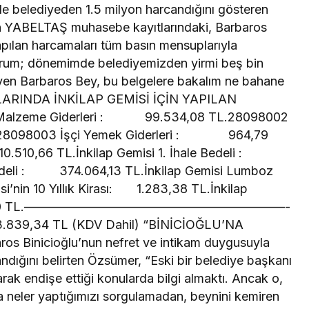
e belediyeden 1.5 milyon harcandığını gösteren
için YABELTAŞ muhasebe kayıtlarındaki, Barbaros
apılan harcamaları tüm basın mensuplarıyla
ıyorum; dönemimde belediyemizden yirmi beş bin
iyen Barbaros Bey, bu belgelere bakalım ne bahane
ILLARINDA İNKİLAP GEMİSİ İÇİN YAPILAN
lzeme Giderleri : 99.534,08 TL.28098002
.28098003 İşçi Yemek Giderleri : 964,79
.510,66 TL.İnkilap Gemisi 1. İhale Bedeli :
 Bedeli : 374.064,13 TL.İnkilap Gemisi Lumboz
i’nin 10 Yıllık Kirası: 1.283,38 TL.İnkilap
r: 18.880,00 TL.—————————————————————-
 TL (KDV Dahil) “BİNİCİOĞLU’NA
 Binicioğlu’nun nefret ve intikam duygusuyla
sandığını belirten Özsümer, “Eski bir belediye başkanı
rak endişe ettiği konularda bilgi almaktı. Ancak o,
 neler yaptığımızı sorgulamadan, beynini kemiren