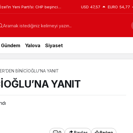
el’in Yeni Parti’si: CHP beşinci
USD
47,57
EURO
54,77
ğılım sil baştan değişti
Aramak istediğiniz kelimeyi yazın..
Gündem
Yalova
Siyaset
R’DEN BİNİCİOĞLU’NA YANIT
İOĞLU’NA YANIT
ndı
0
Paylaş
Beğen