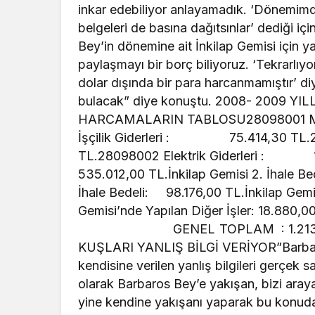
inkar edebiliyor anlayamadık. ‘Dönemimd
belgeleri de basına dağıtsınlar’ dediği 
Bey’in dönemine ait İnkilap Gemisi için y
paylaşmayı bir borç biliyoruz. ‘Tekrarl
dolar dışında bir para harcanmamıştır’ d
bulacak” diye konuştu. 2008- 2009 Y
HARCAMALARIN TABLOSU28098001 Ma
İşçilik Giderleri : 75.414,30 TL
TL.28098002 Elektrik Giderleri : 10
535.012,00 TL.İnkilap Gemisi 2. İhale
İhale Bedeli: 98.176,00 TL.İnkilap Gemis
Gemisi’nde Yapılan Diğer İşle
GENEL TOPLAM : 1.213.839,34
KUŞLARI YANLIŞ BİLGİ VERİYOR”Barbaros
kendisine verilen yanlış bilgileri gerçek 
olarak Barbaros Bey’e yakışan, bizi araya
yine kendine yakışanı yaparak bu konuda