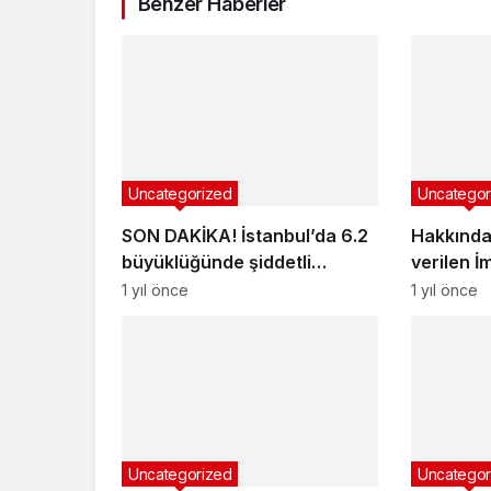
Benzer Haberler
Uncategorized
Uncategor
SON DAKİKA! İstanbul’da 6.2
Hakkında
büyüklüğünde şiddetli
verilen İ
deprem!
açıklama
1 yıl önce
1 yıl önce
Uncategorized
Uncategor