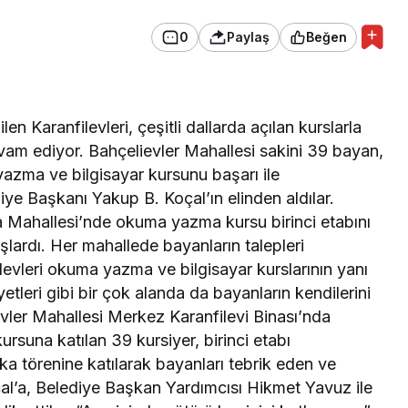
0
Paylaş
Beğen
n Karanfilevleri, çeşitli dallarda açılan kurslarla
am ediyor. Bahçelievler Mahallesi sakini 39 bayan,
azma ve bilgisayar kursunu başarı ile
iye Başkanı Yakup B. Koçal’ın elinden aldılar.
 Mahallesi’nde okuma yazma kursu birinci etabını
ışlardı. Her mahallede bayanların talepleri
levleri okuma yazma ve bilgisayar kurslarının yanı
iyetleri gibi bir çok alanda da bayanların kendilerini
evler Mahallesi Merkez Karanfilevi Binası’nda
suna katılan 39 kursiyer, birinci etabı
fika törenine katılarak bayanları tebrik eden ve
çal’a, Belediye Başkan Yardımcısı Hikmet Yavuz ile