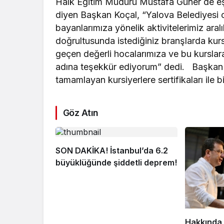
Halk Eğitim Müdürü Mustafa Güner de eşli
diyen Başkan Koçal, “Yalova Belediyesi
bayanlarımıza yönelik aktivitelerimiz ara
doğrultusunda istediğiniz branşlarda ku
geçen değerli hocalarımıza ve bu kursla
adına teşekkür ediyorum” dedi. Başkan 
tamamlayan kursiyerlere sertifikaları ile bi
Göz Atın
SON DAKİKA! İstanbul’da 6.2
büyüklüğünde şiddetli deprem!
Hakkında 