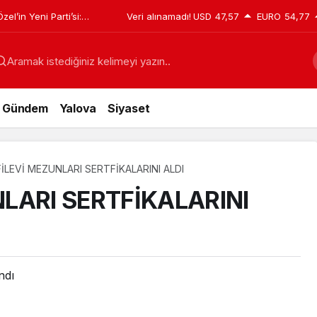
el’in Yeni Parti’si:
Veri alınamadı!
USD
47,57
EURO
54,77
eclis’teki dağılım sil
Aramak istediğiniz kelimeyi yazın..
Gündem
Yalova
Siyaset
İLEVİ MEZUNLARI SERTFİKALARINI ALDI
LARI SERTFİKALARINI
ndı