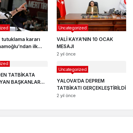
ized
Uncategorized
 tutuklama kararı
VALİ KAYA’NIN 10 OCAK
mamoğlu’ndan ilk
MESAJI
!
2 yıl önce
ized
Uncategorized
DEN TATBİKATA
YALOVA’DA DEPREM
AYAN BAŞKANLARA
TATBİKATI GERÇEKLEŞTİRİLDİ
2 yıl önce