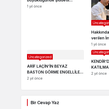
deprem!
1 yıl önce
Uncategor
Hakkında
verilen İ
açıklama
1 yıl önce
Uncategor
Uncategorized
KENDİR’
ARİF LAÇİN’İN BEYAZ
KATILM
BASTON GÖRME ENGELLİLER
TEPKİ
2 yıl önce
HAFTASI MESAJI
2 yıl önce
Bir Cevap Yaz