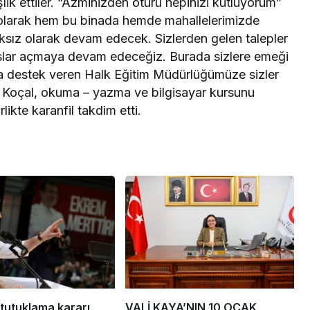
k ettiler. “Azminizden ötürü hepinizi kutluyorum”
 olarak hem bu binada hemde mahallelerimizde
lıksız olarak devam edecek. Sizlerden gelen talepler
rslar açmaya devam edeceğiz. Burada sizlere emeği
ra destek veren Halk Eğitim Müdürlüğümüze sizler
Koçal, okuma – yazma ve bilgisayar kursunu
rlikte karanfil takdim etti.
tutuklama kararı
VALİ KAYA’NIN 10 OCAK