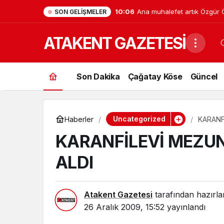
10:06
Ana muhalefet artık Özgür Öz
SON GELIŞMELER
CHP beşinci partiye düştü, M
ATAKENT GAZETESİ
baştan değişti
Son Dakika
Çağatay Köse
Güncel
Uncategorized
Haberler
KARANF
KARANFİLEVİ MEZUN
ALDI
Atakent Gazetesi
tarafından hazırla
26 Aralık 2009, 15:52
yayınlandı