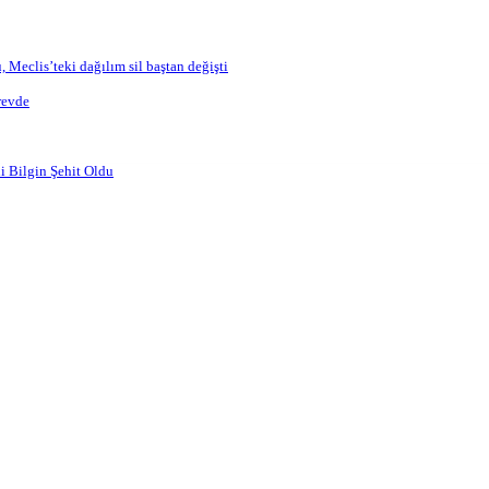
, Meclis’teki dağılım sil baştan değişti
revde
Aramak istediğiniz kelimeyi yazın..
i Bilgin Şehit Oldu