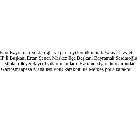
nı Bayramali Serdaroğlu ve parti üyeleri ilk olarak Yalova Devlet
CHP İl Başkanı Ertan Şener, Merkez İlçe Başkanı Bayramali Serdaroğlu
il şifalar dileyerek yeni yıllarını kutladı. Hastane ziyaretinin ardından
larak Gaziosmanpaşa Mahallesi Polis karakolu ile Merkez polis karakolu