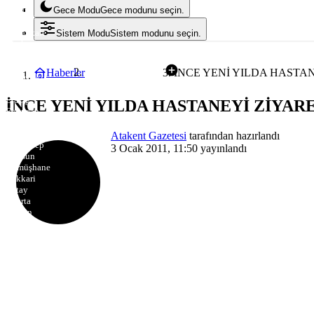
Burdur
Gece Modu
Gece modunu seçin.
Bursa
Çanakkale
Sistem Modu
Sistem modunu seçin.
Çankırı
Çorum
Denizli
Haberler
İNCE YENİ YILDA HASTAN
Uncategorized
Diyarbakır
Edirne
Elazığ
İNCE YENİ YILDA HASTANEYİ ZİYARE
Erzincan
Erzurum
Eskişehir
Atakent Gazetesi
tarafından hazırlandı
Gaziantep
3 Ocak 2011, 11:50
yayınlandı
Giresun
Gümüşhane
Hakkari
Hatay
Isparta
Mersin
İstanbul
İzmir
Kars
Kastamonu
Kayseri
Kırklareli
Kırşehir
Kocaeli
Konya