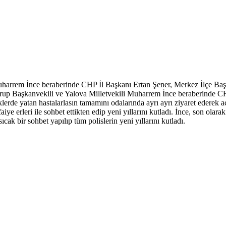
BIST
13.535,56
GR. ALTIN
6.201,10
harrem İnce beraberinde CHP İl Başkanı Ertan Şener, Merkez İlçe Başka
si Grup Başkanvekili ve Yalova Milletvekili Muharrem İnce beraberinde 
klerde yatan hastalarlasın tamamını odalarında ayrı ayrı ziyaret ederek ac
faiye erleri ile sohbet ettikten edip yeni yıllarını kutladı. İnce, son o
cak bir sohbet yapılıp tüm polislerin yeni yıllarını kutladı.