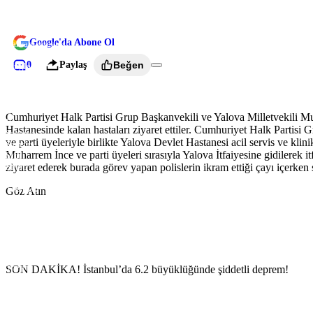
Kütahya
USD
47,57
EURO
54,77
GBP
63,97
Malatya
Manisa
Google'da Abone Ol
Kahramanmaraş
Mardin
0
Paylaş
Beğen
Muğla
Muş
Nevşehir
Niğde
Ordu
Cumhuriyet Halk Partisi Grup Başkanvekili ve Yalova Milletvekili Mu
Rize
Hastanesinde kalan hastaları ziyaret ettiler. Cumhuriyet Halk Parti
Sakarya
ve parti üyeleriyle birlikte Yalova Devlet Hastanesi acil servis ve klini
Samsun
Muharrem İnce ve parti üyeleri sırasıyla Yalova İtfaiyesine gidilerek it
Siirt
ziyaret ederek burada görev yapan polislerin ikram ettiği çayı içerken sı
Sinop
Sivas
Tekirdağ
Göz Atın
Tokat
Trabzon
Tunceli
Şanlıurfa
Uşak
Van
Yozgat
SON DAKİKA! İstanbul’da 6.2 büyüklüğünde şiddetli deprem!
Zonguldak
Aksaray
Bayburt
Karaman