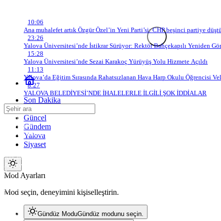
Son Gelişmeler
10:06
Ana muhalefet artık Özgür Özel’in Yeni Parti’si: CHP beşinci partiye düştü
ATAKENT GAZETESİ
23:26
Yalova Üniversitesi’nde İstikrar Sürüyor: Rektör Bahçekapılı Yeniden Gö
15:28
Yalova Üniversitesi’nde Sezai Karakoç Yürüyüş Yolu Hizmete Açıldı
11:13
Yalova’da Eğitim Sırasında Rahatsızlanan Hava Harp Okulu Öğrencisi Vel
8:27
YALOVA BELEDİYESİ’NDE İHALELERLE İLGİLİ ŞOK İDDİALAR
Son Dakika
Çağatay Köse
Güncel
Adana
Adıyaman
Gündem
Afyonkarahisar
Yalova
Ağrı
Siyaset
Amasya
Ankara
Antalya
Artvin
Mod
Mod Ayarları
değiştir
Aydın
Balıkesir
Mod seçin, deneyimini kişiselleştirin.
Bilecik
Bingöl
Bitlis
Gündüz Modu
Gündüz modunu seçin.
Bolu