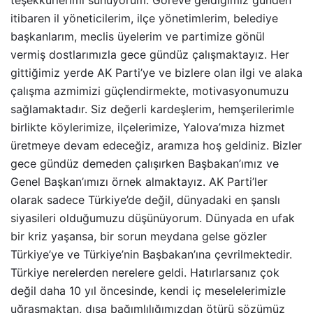
teşekkürlerimi sunuyorum. Göreve geldiğimiz günden
itibaren il yöneticilerim, ilçe yönetimlerim, belediye
başkanlarım, meclis üyelerim ve partimize gönül
vermiş dostlarımızla gece gündüz çalışmaktayız. Her
gittiğimiz yerde AK Parti’ye ve bizlere olan ilgi ve alaka
çalışma azmimizi güçlendirmekte, motivasyonumuzu
sağlamaktadır. Siz değerli kardeşlerim, hemşerilerimle
birlikte köylerimize, ilçelerimize, Yalova’mıza hizmet
üretmeye devam edeceğiz, aramıza hoş geldiniz. Bizler
gece gündüz demeden çalışırken Başbakan’ımız ve
Genel Başkan’ımızı örnek almaktayız. AK Parti’ler
olarak sadece Türkiye’de değil, dünyadaki en şanslı
siyasileri olduğumuzu düşünüyorum. Dünyada en ufak
bir kriz yaşansa, bir sorun meydana gelse gözler
Türkiye’ye ve Türkiye’nin Başbakan’ına çevrilmektedir.
Türkiye nerelerden nerelere geldi. Hatırlarsanız çok
değil daha 10 yıl öncesinde, kendi iç meselelerimizle
uğraşmaktan, dışa bağımlılığımızdan ötürü sözümüz