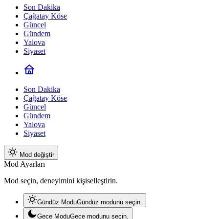
Son Dakika
Çağatay Köse
Güncel
Gündem
Yalova
Siyaset
Son Dakika
Çağatay Köse
Güncel
Gündem
Yalova
Siyaset
Mod değiştir
Mod Ayarları
Mod seçin, deneyimini kişiselleştirin.
Gündüz Modu
Gündüz modunu seçin.
Gece Modu
Gece modunu seçin.