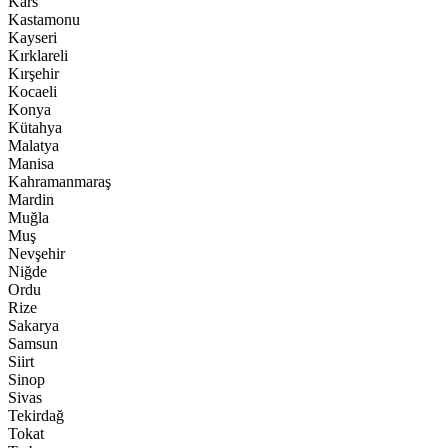
Kars
Kastamonu
Kayseri
Kırklareli
Kırşehir
Kocaeli
Konya
Kütahya
Malatya
Manisa
Kahramanmaraş
Mardin
Muğla
Muş
Nevşehir
Niğde
Ordu
Rize
Sakarya
Samsun
Siirt
Sinop
Sivas
Tekirdağ
Tokat