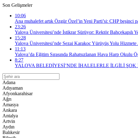
Son Gelişmeler
10:06
Ana muhalefet artık Özgür Özel’in Yeni Parti’si: CHP beşinci par
23:26
Yalova Üniversitesi’nde İstikrar Sürüyor: Rektör Bahçekapılı 
15:28
Yalova Üniversitesi’nde Sezai Karakoç Yürüyüş Yolu Hizmete 
11:13
Yalova’da Eğitim Sırasında Rahatsızlanan Hava Harp Okulu Öğr
8:27
YALOVA BELEDİYESİ’NDE İHALELERLE İLGİLİ ŞOK
Adana
Adıyaman
Afyonkarahisar
Ağrı
Amasya
Ankara
Antalya
Artvin
Aydın
Balıkesir
Bilecik