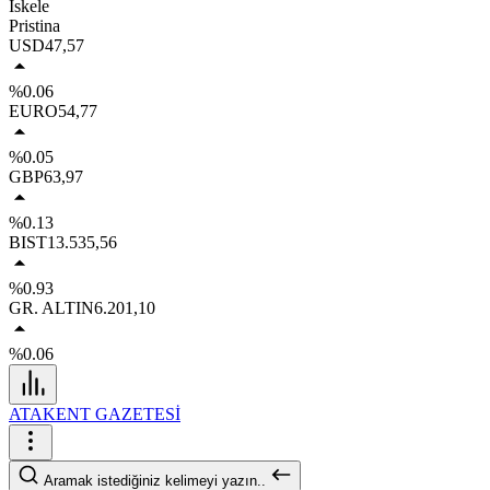
İskele
Pristina
USD
47,57
%0.06
EURO
54,77
%0.05
GBP
63,97
%0.13
BIST
13.535,56
%0.93
GR. ALTIN
6.201,10
%0.06
ATAKENT GAZETESİ
Aramak istediğiniz kelimeyi yazın..