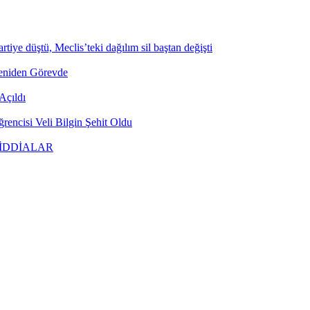
tiye düştü, Meclis’teki dağılım sil baştan değişti
Yeniden Görevde
Açıldı
encisi Veli Bilgin Şehit Oldu
 İDDİALAR