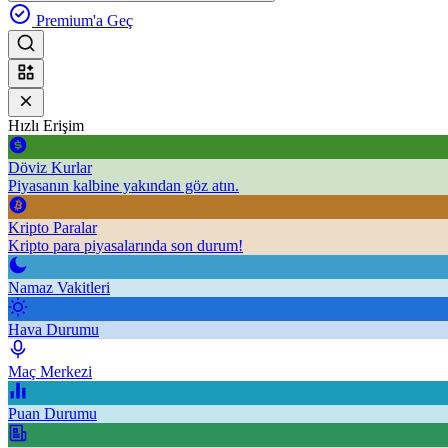
Premium'a Geç
Hızlı Erişim
Döviz Kurlar
Piyasanın kalbine yakından göz atın.
Kripto Paralar
Kripto para piyasalarında son durum!
Namaz Vakitleri
Hava Durumu
Maç Merkezi
Puan Durumu