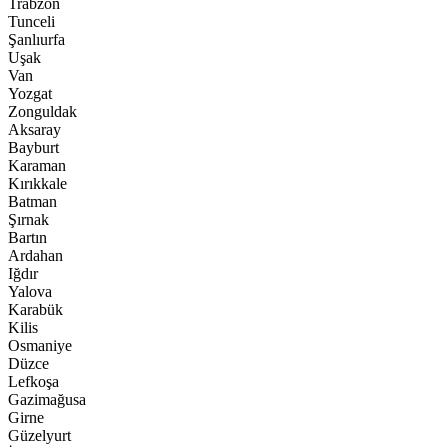
Trabzon
Tunceli
Şanlıurfa
Uşak
Van
Yozgat
Zonguldak
Aksaray
Bayburt
Karaman
Kırıkkale
Batman
Şırnak
Bartın
Ardahan
Iğdır
Yalova
Karabük
Kilis
Osmaniye
Düzce
Lefkoşa
Gazimağusa
Girne
Güzelyurt