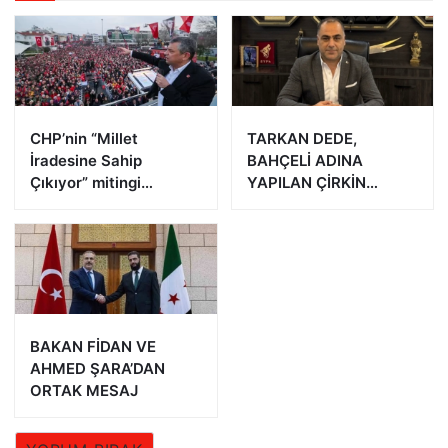
CHP’nin “Millet
TARKAN DEDE,
İradesine Sahip
BAHÇELİ ADINA
Çıkıyor” mitingi
YAPILAN ÇİRKİN
Yalova’da
PAYLAŞIMA TEPKİ
GÖSTERDİ
BAKAN FİDAN VE
AHMED ŞARA’DAN
ORTAK MESAJ