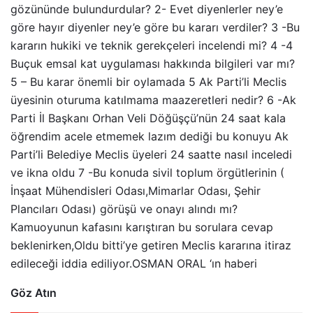
gözününde bulundurdular? 2- Evet diyenlerler ney’e
göre hayır diyenler ney’e göre bu kararı verdiler? 3 -Bu
kararın hukiki ve teknik gerekçeleri incelendi mi? 4 -4
Buçuk emsal kat uygulaması hakkında bilgileri var mı?
5 – Bu karar önemli bir oylamada 5 Ak Parti’li Meclis
üyesinin oturuma katılmama maazeretleri nedir? 6 -Ak
Parti İl Başkanı Orhan Veli Döğüşçü’nün 24 saat kala
öğrendim acele etmemek lazım dediği bu konuyu Ak
Parti’li Belediye Meclis üyeleri 24 saatte nasıl inceledi
ve ikna oldu 7 -Bu konuda sivil toplum örgütlerinin (
İnşaat Mühendisleri Odası,Mimarlar Odası, Şehir
Plancıları Odası) görüşü ve onayı alındı mı?
Kamuoyunun kafasını karıştıran bu sorulara cevap
beklenirken,Oldu bitti’ye getiren Meclis kararına itiraz
edileceği iddia ediliyor.OSMAN ORAL ‘ın haberi
Göz Atın