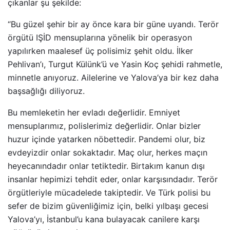
çıkanlar şu şekilde:
“Bu güzel şehir bir ay önce kara bir güne uyandı. Terör
örgütü IŞİD mensuplarına yönelik bir operasyon
yapılırken maalesef üç polisimiz şehit oldu. İlker
Pehlivan’ı, Turgut Külünk’ü ve Yasin Koç şehidi rahmetle,
minnetle anıyoruz. Ailelerine ve Yalova’ya bir kez daha
başsağlığı diliyoruz.
Bu memleketin her evladı değerlidir. Emniyet
mensuplarımız, polislerimiz değerlidir. Onlar bizler
huzur içinde yatarken nöbettedir. Pandemi olur, biz
evdeyizdir onlar sokaktadır. Maç olur, herkes maçın
heyecanındadır onlar tetiktedir. Birtakım kanun dışı
insanlar hepimizi tehdit eder, onlar karşısındadır. Terör
örgütleriyle mücadelede takiptedir. Ve Türk polisi bu
sefer de bizim güvenliğimiz için, belki yılbaşı gecesi
Yalova’yı, İstanbul’u kana bulayacak canilere karşı