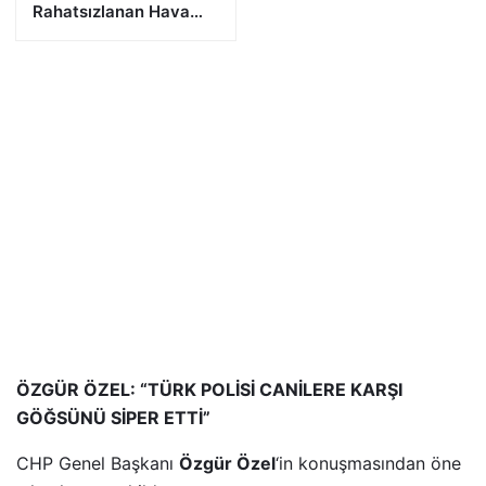
Rahatsızlanan Hava
Harp Okulu Öğrencisi
Veli Bilgin Şehit Oldu
ÖZGÜR ÖZEL: “TÜRK POLİSİ CANİLERE KARŞI
GÖĞSÜNÜ SİPER ETTİ”
CHP Genel Başkanı
Özgür Özel
‘in konuşmasından öne