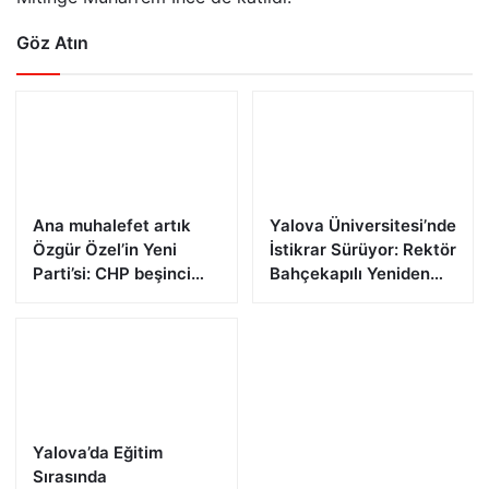
Göz Atın
Ana muhalefet artık
Yalova Üniversitesi’nde
Özgür Özel’in Yeni
İstikrar Sürüyor: Rektör
Parti’si: CHP beşinci
Bahçekapılı Yeniden
partiye düştü,
Görevde
Meclis’teki dağılım sil
baştan değişti
Yalova’da Eğitim
Sırasında