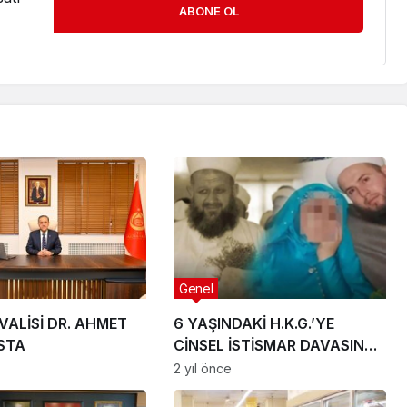
ABONE OL
Genel
VALİSİ DR. AHMET
6 YAŞINDAKİ H.K.G.’YE
STA
CİNSEL İSTİSMAR DAVASINDA
KARAR AÇIKLANDI
2 yıl önce