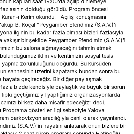
Yakup B. Koçal “Peygamber Efendimiz (S.A.V.)’i
ona ilginin bu kadar fazla olması bizleri fazlasıyla
a yakışır bir şekilde Peygamber Efendimiz (S.A.V.)’i
arımızın bu salona sığmayacağını tahmin etmek
bulunduğumuz iklim ve kentimizin sosyal tesis
da yapma zorunluluğunu doğurdu. Bu kürsüden
onun sahnesinin üzerini kapatarak bundan sonra bu
da hayata geçireceğiz. Bir diğer paylaşmak
fazla bizde kendisiyle paylaştık ve büyük bir sorun
tıpkı geçtiğimiz yıl yaptığımız organizasyonlarda
ocamızı birkez daha misafir edeceğiz” dedi.
 Programa gösterilen ilgi sebebiyle Yalova
am barkovizyon aracılığıyla canlı olarak yayınlandı.
imiz (S.A.V.)’in hayatını anlatarak onun bizlere bir
 Yaklaşık 2 saat süren program sonunda Hatipoğlu
an Koçal akıcı uslübu dolayısıyla Hatipoğlu’na
 ederek çiçek ve Yürüyen Köşk maketi takdim etti.