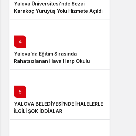
Yalova Üniversitesi’nde Sezai
Karakoç Yürüyüş Yolu Hizmete Açıldı
4
Yalova’da Eğitim Sırasında
Rahatsızlanan Hava Harp Okulu
Öğrencisi Veli Bilgin Şehit Oldu
5
YALOVA BELEDİYESİ’NDE İHALELERLE
İLGİLİ ŞOK İDDİALAR