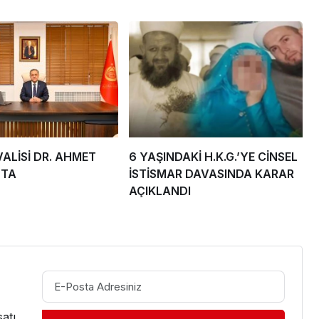
ALİSİ DR. AHMET
6 YAŞINDAKİ H.K.G.’YE CİNSEL
STA
İSTİSMAR DAVASINDA KARAR
AÇIKLANDI
atı