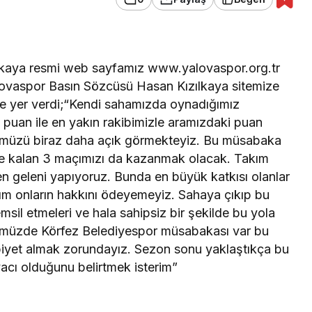
kaya resmi web sayfamız www.yalovaspor.org.tr
Yalovaspor Basın Sözcüsü Hasan Kızılkaya sitemize
e yer verdi;“Kendi sahamızda oynadığımız
uan ile en yakın rakibimizle aramızdaki puan
ümüzü biraz daha açık görmekteyiz. Bu müsabaka
ye kalan 3 maçımızı da kazanmak olacak. Takım
en geleni yapıyoruz. Bunda en büyük katkısı olanlar
lım onların hakkını ödeyemeyiz. Sahaya çıkıp bu
temsil etmeleri ve hala sahipsiz bir şekilde bu yola
nümüzde Körfez Belediyespor müsabakası var bu
iyet almak zorundayız. Sezon sonu yaklaştıkça bu
acı olduğunu belirtmek isterim”