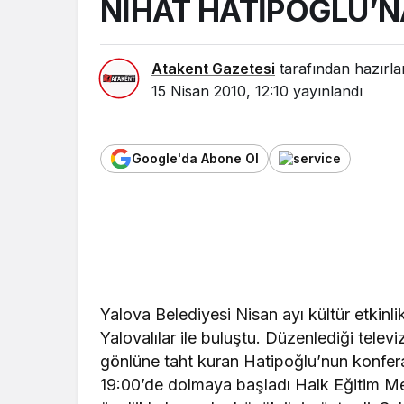
NİHAT HATİPOĞLU’N
Atakent Gazetesi
tarafından hazırla
15 Nisan 2010, 12:10
yayınlandı
Google'da Abone Ol
Yalova Belediyesi Nisan ayı kültür etkinl
Yalovalılar ile buluştu. Düzenlediği televi
gönlüne taht kuran Hatipoğlu’nun konferan
19:00’de dolmaya başladı Halk Eğitim M
özellikle bayanlar büyük ilgi gösterdi. Sa
gelenler içeri alındığında salonun yarıda
Peyramber Efendimiz (S.A.V.)’in ruhu iç