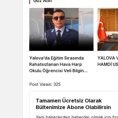
Göz Atın
Yalova’da Eğitim Sırasında
YALOVA V
Rahatsızlanan Hava Harp
HAMDİ U
Okulu Öğrencisi Veli Bilgin
Şehit Oldu
Post Views:
325
Tamamen Ücretsiz Olarak
Bültenimize Abone Olabilirsin
Yeni haberlerden haberdar olmak için fırs