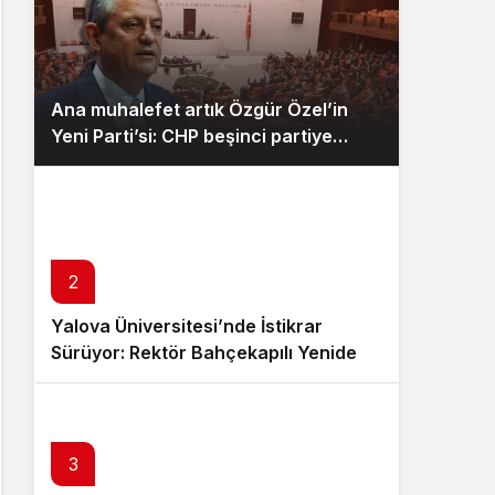
Ana muhalefet artık Özgür Özel’in
Yeni Parti’si: CHP beşinci partiye
düştü, Meclis’teki dağılım sil baştan
değişti
2
Yalova Üniversitesi’nde İstikrar
Sürüyor: Rektör Bahçekapılı Yeniden
Görevde
3