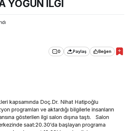
A YOĞUN İLGİ
ndı
0
Paylaş
Beğen
ikleri kapsamında Doç.Dr. Nihat Hatipoğlu
zyon programları ve aktardığı bilgilerle insanların
sına gösterilen ilgi salon dışına taştı. Salon
erkezinde saat:20.30’da başlayan programa
lonun kapıları saat 19:00’da açılıp dinlemeye
n fazlasının dolduğu görüldü. Program öncesi
in Kuran-ı Kerim okundu. Açılış konuşmasını