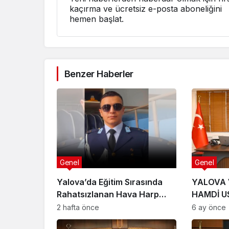
kaçırma ve ücretsiz e-posta aboneliğini
hemen başlat.
Benzer Haberler
Genel
Genel
Yalova’da Eğitim Sırasında
YALOVA 
Rahatsızlanan Hava Harp
HAMDİ U
Okulu Öğrencisi Veli Bilgin
2 hafta önce
6 ay önce
Şehit Oldu