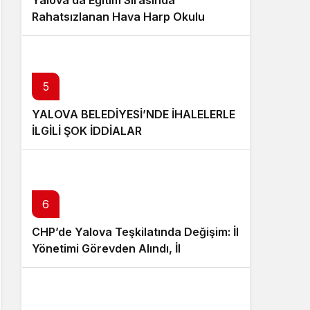
Rahatsızlanan Hava Harp Okulu
Öğrencisi Veli Bilgin Şehit Oldu
5
YALOVA BELEDİYESİ’NDE İHALELERLE
İLGİLİ ŞOK İDDİALAR
6
CHP’de Yalova Teşkilatında Değişim: İl
Yönetimi Görevden Alındı, İl
Başkanlığına Mesut Tutuğ Atandı