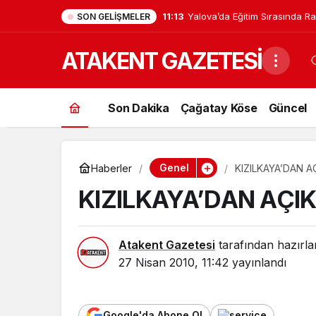
11:13
Yalova’da Eğitim Sırasında R
SON GELIŞMELER
Harp Okulu Öğrencisi Veli Bil
ATAKENT GAZETESİ
Son Dakika
Çağatay Köse
Güncel
Genel
Haberler
KIZILKAYA’DAN 
KIZILKAYA’DAN AÇI
Atakent Gazetesi
tarafından hazırla
27 Nisan 2010, 11:42
yayınlandı
Google'da Abone Ol