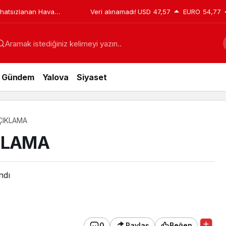
ahatsızlanan Hava
Veri alınamadı!
USD
47,57
EURO
54,77
gin Şehit Oldu
Aramak istediğiniz kelimeyi yazın..
Gündem
Yalova
Siyaset
AÇIKLAMA
KLAMA
ndı
0
Paylaş
Beğen