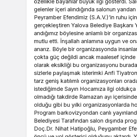
gerçekleştiren Yalova Belediye Başkanı 
andığımız böylesine anlamlı bir organizasy
mutlu etti. İnşallah anlamına uygun ve on
anarız. Böyle bir organizasyonda insanl
çokta güç değildi ancak maalesef içinde 
olarak eksikliği bu organizasyonu bura
sizlerle paylaşmak isterimki Anfi Tiyatr
tarz geniş katılımlı organizasyonları ora
istediğimde Sayın Hocamıza ilgi oldukça 
olmadığı takdirde Ramazan ayı içerisinde 
olduğu gibi bu yılki organizasyonlarda h
Program barkovizyondan canlı yayınlandı
Belediyesi Tarafından salon dışında progr
Doç.Dr. Nihat Hatipoğlu, Peygamber Efend
öncü ve yol gösterici olduğunu aktardı.
ayakta alkışlandı. Program sonunda Başk
Yalova halkı adına bir kez daha teşekkür