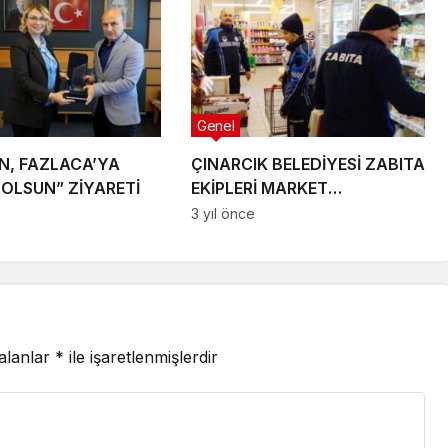
Genel
N, FAZLACA’YA
ÇINARCIK BELEDİYESİ ZABITA
 OLSUN” ZİYARETİ
EKİPLERİ MARKET
DENETİMLERİNE DEVAM
3 yıl önce
EDİYOR
 alanlar
*
ile işaretlenmişlerdir