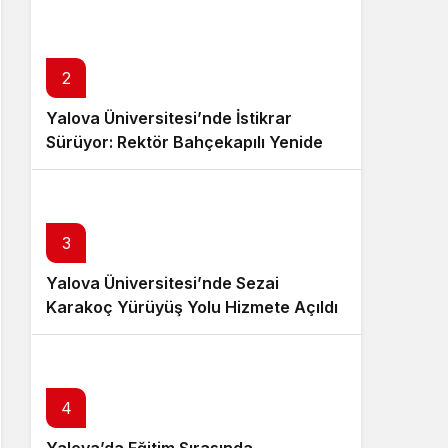
Sistem Modu
Sistem modunu seçin.
2
Yalova Üniversitesi’nde İstikrar
Sürüyor: Rektör Bahçekapılı Yeniden
Görevde
3
Yalova Üniversitesi’nde Sezai
Karakoç Yürüyüş Yolu Hizmete Açıldı
4
Yalova’da Eğitim Sırasında