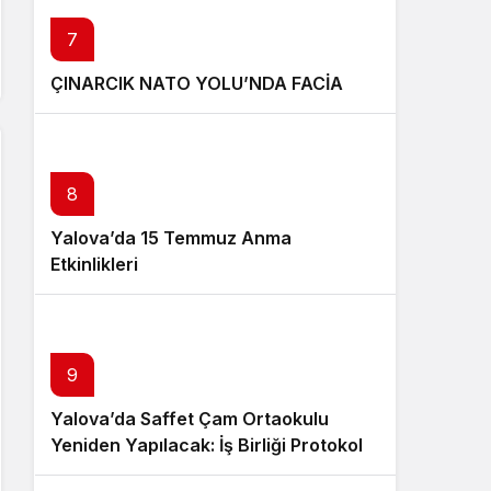
7
ÇINARCIK NATO YOLU’NDA FACİA
8
Yalova’da 15 Temmuz Anma
Etkinlikleri
9
Yalova’da Saffet Çam Ortaokulu
Yeniden Yapılacak: İş Birliği Protokolü
İmzalandı