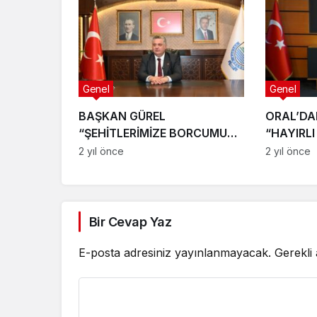
Genel
Genel
BAŞKAN GÜREL
ORAL’DA
“ŞEHİTLERİMİZE BORCUMUZU
“HAYIRLI
ÖDEYEMEYİZ”
2 yıl önce
2 yıl önce
Bir Cevap Yaz
E-posta adresiniz yayınlanmayacak.
Gerekli