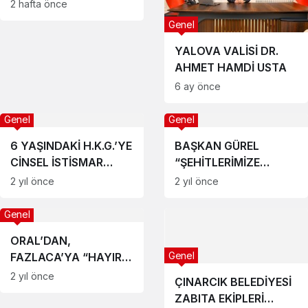
Rahatsızlanan Hava
2 hafta önce
Harp Okulu Öğrencisi
Genel
Veli Bilgin Şehit Oldu
YALOVA VALİSİ DR.
AHMET HAMDİ USTA
6 ay önce
Genel
Genel
6 YAŞINDAKİ H.K.G.’YE
BAŞKAN GÜREL
CİNSEL İSTİSMAR
“ŞEHİTLERİMİZE
DAVASINDA KARAR
BORCUMUZU
2 yıl önce
2 yıl önce
AÇIKLANDI
ÖDEYEMEYİZ”
Genel
ORAL’DAN,
Genel
FAZLACA’YA “HAYIRLI
OLSUN” ZİYARETİ
2 yıl önce
ÇINARCIK BELEDİYESİ
ZABITA EKİPLERİ