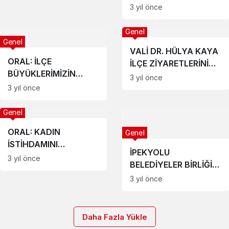
MARKET
3 yıl önce
DENETİMLERİNE
DEVAM EDİYOR
Genel
Genel
VALİ DR. HÜLYA KAYA
ORAL: İLÇE
İLÇE ZİYARETLERİNİN
BÜYÜKLERİMİZİN
İLKİNİ ÇINARCIK’A
3 yıl önce
EMRİNDEYİZ
GERÇEKLEŞTİRDİ
3 yıl önce
Genel
ORAL: KADIN
Genel
İSTİHDAMINI
İPEKYOLU
ARTTIRACAĞIZ
3 yıl önce
BELEDİYELER BİRLİĞİ
İNÖNÜ’DE TOPLANDI
3 yıl önce
Daha Fazla Yükle