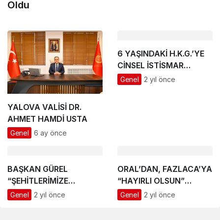
Oldu
6 YAŞINDAKİ H.K.G.’YE
CİNSEL İSTİSMAR
DAVASINDA KARAR
Genel
2 yıl önce
AÇIKLANDI
YALOVA VALİSİ DR.
AHMET HAMDİ USTA
Genel
6 ay önce
BAŞKAN GÜREL
ORAL’DAN, FAZLACA’YA
“ŞEHİTLERİMİZE
“HAYIRLI OLSUN”
BORCUMUZU
ZİYARETİ
Genel
2 yıl önce
Genel
2 yıl önce
ÖDEYEMEYİZ”