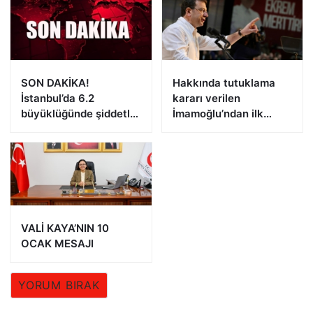
SON DAKİKA!
Hakkında tutuklama
İstanbul’da 6.2
kararı verilen
büyüklüğünde şiddetli
İmamoğlu’ndan ilk
deprem!
açıklama!
VALİ KAYA’NIN 10
OCAK MESAJI
YORUM BIRAK