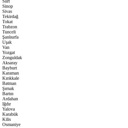
Siirt
Sinop
Sivas
Tekirdağ
Tokat
Trabzon
Tunceli
Şanlıurfa
Uşak
Van
Yozgat
Zonguldak
Aksaray
Bayburt
Karaman
Kırıkkale
Batman
Şırnak
Bartın
Ardahan
Iğdır
Yalova
Karabük
Kilis
Osmaniye