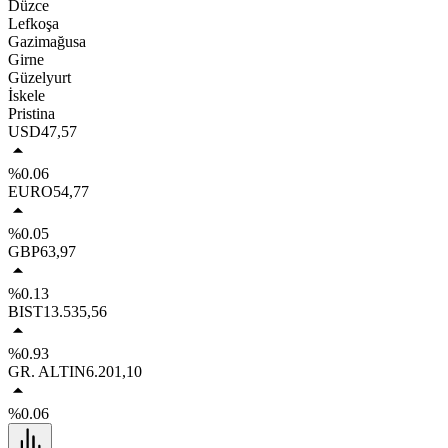
Düzce
Lefkoşa
Gazimağusa
Girne
Güzelyurt
İskele
Pristina
USD
47,57
%0.06
EURO
54,77
%0.05
GBP
63,97
%0.13
BIST
13.535,56
%0.93
GR. ALTIN
6.201,10
%0.06