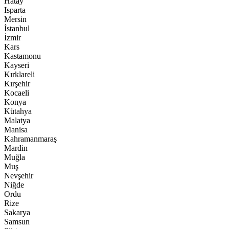
Hatay
Isparta
Mersin
İstanbul
İzmir
Kars
Kastamonu
Kayseri
Kırklareli
Kırşehir
Kocaeli
Konya
Kütahya
Malatya
Manisa
Kahramanmaraş
Mardin
Muğla
Muş
Nevşehir
Niğde
Ordu
Rize
Sakarya
Samsun