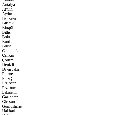
Antalya
Artvin
Aydın
Balıkesir
Bilecik
Bingöl
Bitlis
Bolu
Burdur
Bursa
Çanakkale
Çankırı
Çorum
Denizli
Diyarbakır
Edirne
Elazığ
Erzincan
Erzurum
Eskişehir
Gaziantep
Giresun
Gümüşhane
Hakkari