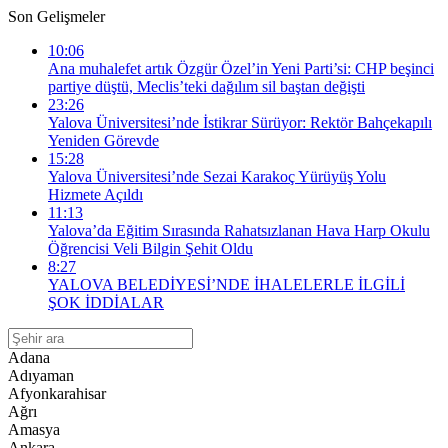
Son Gelişmeler
10:06
Ana muhalefet artık Özgür Özel’in Yeni Parti’si: CHP beşinci
partiye düştü, Meclis’teki dağılım sil baştan değişti
23:26
Yalova Üniversitesi’nde İstikrar Sürüyor: Rektör Bahçekapılı
Yeniden Görevde
15:28
Yalova Üniversitesi’nde Sezai Karakoç Yürüyüş Yolu
Hizmete Açıldı
11:13
Yalova’da Eğitim Sırasında Rahatsızlanan Hava Harp Okulu
Öğrencisi Veli Bilgin Şehit Oldu
8:27
YALOVA BELEDİYESİ’NDE İHALELERLE İLGİLİ
ŞOK İDDİALAR
Adana
Adıyaman
Afyonkarahisar
Ağrı
Amasya
Ankara