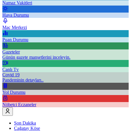
Namaz Vakitleri
Hava Durumu
Maç Merkezi
Puan Durumu
Gazeteler
Günün gazete manşetlerini inceleyin.
Canlı Tv
Covid 19
Pandeminin detayları..
Yol Durumu
Nöbetçi Eczaneler
Son Dakika
Çağatay Köse