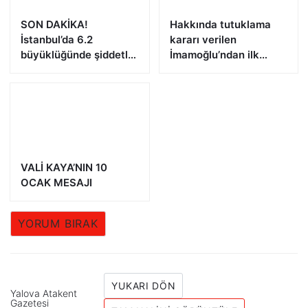
SON DAKİKA!
Hakkında tutuklama
İstanbul’da 6.2
kararı verilen
büyüklüğünde şiddetli
İmamoğlu’ndan ilk
deprem!
açıklama!
VALİ KAYA’NIN 10
OCAK MESAJI
YORUM BIRAK
YUKARI DÖN
Yalova Atakent
Gazetesi