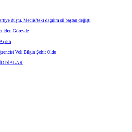
tiye düştü, Meclis’teki dağılım sil baştan değişti
Yeniden Görevde
Açıldı
encisi Veli Bilgin Şehit Oldu
 İDDİALAR