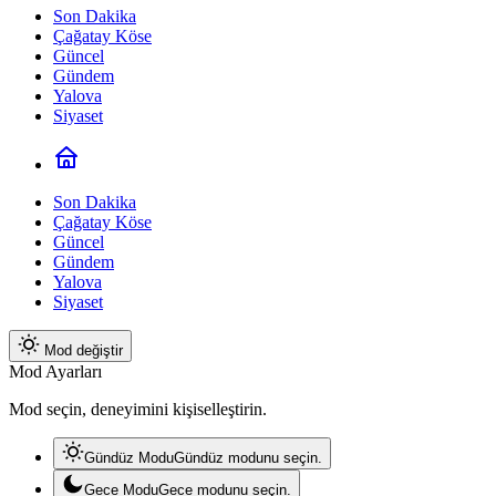
Son Dakika
Çağatay Köse
Güncel
Gündem
Yalova
Siyaset
Son Dakika
Çağatay Köse
Güncel
Gündem
Yalova
Siyaset
Mod değiştir
Mod Ayarları
Mod seçin, deneyimini kişiselleştirin.
Gündüz Modu
Gündüz modunu seçin.
Gece Modu
Gece modunu seçin.