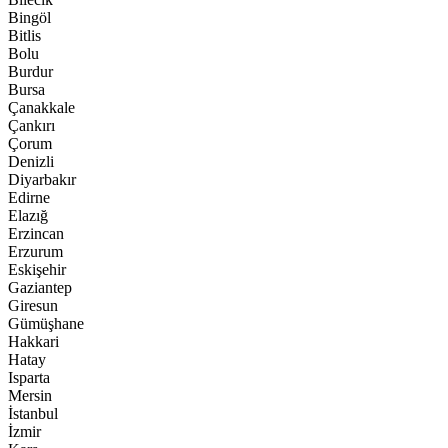
Bingöl
Bitlis
Bolu
Burdur
Bursa
Çanakkale
Çankırı
Çorum
Denizli
Diyarbakır
Edirne
Elazığ
Erzincan
Erzurum
Eskişehir
Gaziantep
Giresun
Gümüşhane
Hakkari
Hatay
Isparta
Mersin
İstanbul
İzmir