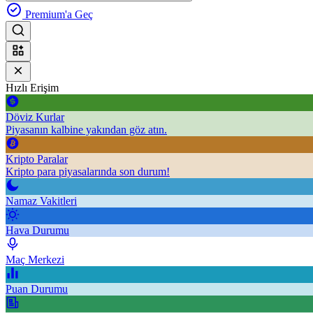
Premium'a Geç
Hızlı Erişim
Döviz Kurlar
Piyasanın kalbine yakından göz atın.
Kripto Paralar
Kripto para piyasalarında son durum!
Namaz Vakitleri
Hava Durumu
Maç Merkezi
Puan Durumu