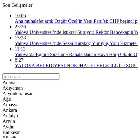
Son Gelişmeler
10:06
Ana muhalefet artık Özgür Özel’in Yeni Parti’si: CHP beşinci par
23:26
Yalova Üniversitesi’nde İstikrar Sürüyor: Rektör Bahçekapılı 
15:28
Yalova Üniversitesi’nde Sezai Karakoç Yürüyüş Yolu Hizmete 
11:13
Yalova’da Eğitim Sırasında Rahatsızlanan Hava Harp Okulu Öğr
8:27
YALOVA BELEDİYESİ’NDE İHALELERLE İLGİLİ ŞOK
Adana
Adıyaman
Afyonkarahisar
Ağrı
Amasya
Ankara
Antalya
Artvin
Aydın
Balıkesir
Bilecik