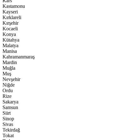
Kars
Kastamonu
Kayseri
Kırklareli
Kırşehir
Kocaeli
Konya
Kütahya
Malatya
Manisa
Kahramanmaraş
Mardin
Muğla
Muş
Nevşehir
Niğde
Ordu
Rize
Sakarya
Samsun
Siirt
Sinop
Sivas
Tekirdağ
Tokat