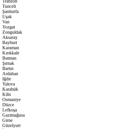
Trabzon
Tunceli
Şanlıurfa
Uşak
Van
Yozgat
Zonguldak
Aksaray
Bayburt
Karaman
Kırıkkale
Batman
Şırnak
Bartın
Ardahan
Iğdır
Yalova
Karabük
Kilis
Osmaniye
Düzce
Lefkoşa
Gazimağusa
Girne
Güzelyurt