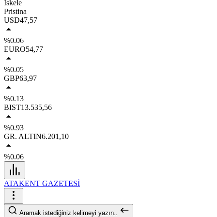
İskele
Pristina
USD
47,57
%0.06
EURO
54,77
%0.05
GBP
63,97
%0.13
BIST
13.535,56
%0.93
GR. ALTIN
6.201,10
%0.06
ATAKENT GAZETESİ
Aramak istediğiniz kelimeyi yazın..