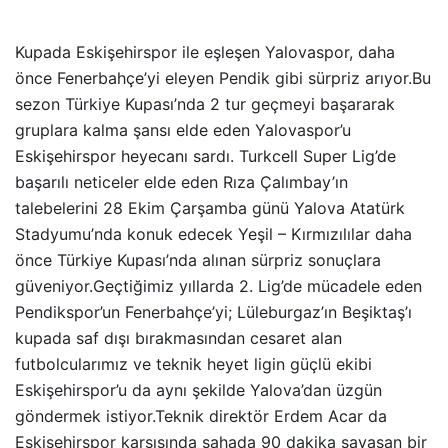
Kupada Eskişehirspor ile eşleşen Yalovaspor, daha
önce Fenerbahçe’yi eleyen Pendik gibi sürpriz arıyor.Bu
sezon Türkiye Kupası’nda 2 tur geçmeyi başararak
gruplara kalma şansı elde eden Yalovaspor’u
Eskişehirspor heyecanı sardı. Turkcell Super Lig’de
başarılı neticeler elde eden Rıza Çalımbay’ın
talebelerini 28 Ekim Çarşamba günü Yalova Atatürk
Stadyumu’nda konuk edecek Yeşil – Kırmızılılar daha
önce Türkiye Kupası’nda alınan sürpriz sonuçlara
güveniyor.Geçtiğimiz yıllarda 2. Lig’de mücadele eden
Pendikspor’un Fenerbahçe’yi; Lüleburgaz’ın Beşiktaş’ı
kupada saf dışı bırakmasından cesaret alan
futbolcularımız ve teknik heyet ligin güçlü ekibi
Eskişehirspor’u da aynı şekilde Yalova’dan üzgün
göndermek istiyor.Teknik direktör Erdem Acar da
Eskişehirspor karşısında sahada 90 dakika savaşan bir