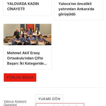
YALOVA’DA KADIN
Yalova’nın öncelikli
CİNAYETİ!
yatırımları Ankara’da
görüşüldü
Mehmet Akif Ersoy
Ortaokulu’ndan Çifte
Başarı: İki Kategoride
İkincilik Kupası
YORUM BIRAK
YUKARI DÖN
Yalova Atakent
Gazetesi