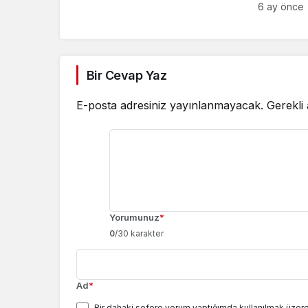
Gerçekleş
6 ay önce
Bir Cevap Yaz
E-posta adresiniz yayınlanmayacak.
Gerekli
Yorumunuz
*
0
/30 karakter
Ad
*
Bir dahaki sefere yorum yaptığımda kullanılmak üzere