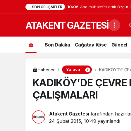
23:26
Yalova Üniversitesi’nde İsti
SON GELIŞMELER
Bahçekapılı Yeniden Görev
ATAKENT GAZETESİ
Son Dakika
Çağatay Köse
Güncel
Yalova
Haberler
KADIKÖY’DE ÇE
KADIKÖY’DE ÇEVRE
ÇALIŞMALARI
Atakent Gazetesi
tarafından hazırla
24 Şubat 2015, 10:49
yayınlandı