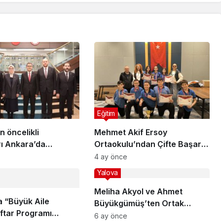
Eğitim
n öncelikli
Mehmet Akif Ersoy
rı Ankara’da
Ortaokulu’ndan Çifte Başarı:
ü
İki Kategoride İkincilik Kupası
4 ay önce
Yalova
Meliha Akyol ve Ahmet
a “Büyük Aile
Büyükgümüş’ten Ortak
İftar Programı
Açıklama: “Karadere ve Kınalı
6 ay önce