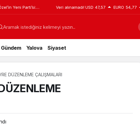
krar Sürüyor: Rektör
Veri alınamadı!
USD
47,57
EURO
54,77
de
Aramak istediğiniz kelimeyi yazın..
Gündem
Yalova
Siyaset
VRE DÜZENLEME ÇALIŞMALARI
 DÜZENLEME
ndı