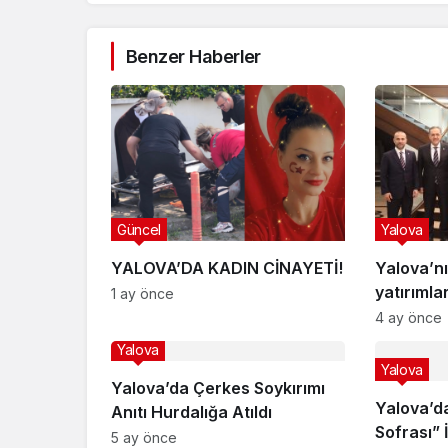
Benzer Haberler
Güncel
Yalova
YALOVA’DA KADIN CİNAYETİ!
Yalova’nı
yatırımla
1 ay önce
görüşüld
4 ay önce
Yalova
Yalova
Yalova’da Çerkes Soykırımı
Yalova’d
Anıtı Hurdalığa Atıldı
Sofrası” 
5 ay önce