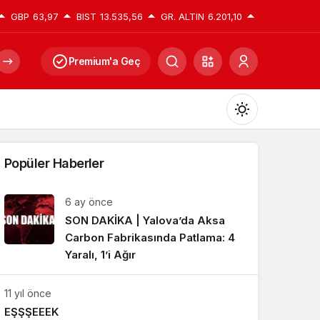
GBP
63,97
BIST
13.535,56
GR. ALTIN
6.201,10
Premium'a Geç
Mod
değiştir
Popüler Haberler
6 ay önce
SON DAKİKA | Yalova’da Aksa
Gündüz Modu
Gündüz modunu seçin.
Carbon Fabrikasında Patlama: 4
Yaralı, 1’i Ağır
Gece Modu
11 yıl önce
Gece modunu seçin.
EŞŞŞEEEK