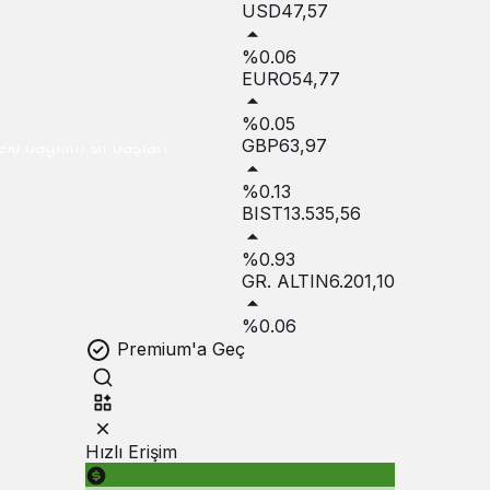
USD
47,57
%0.06
EURO
54,77
%0.05
GBP
63,97
ki dağılım sil baştan
%0.13
BIST
13.535,56
%0.93
GR. ALTIN
6.201,10
%0.06
Premium'a Geç
Hızlı Erişim