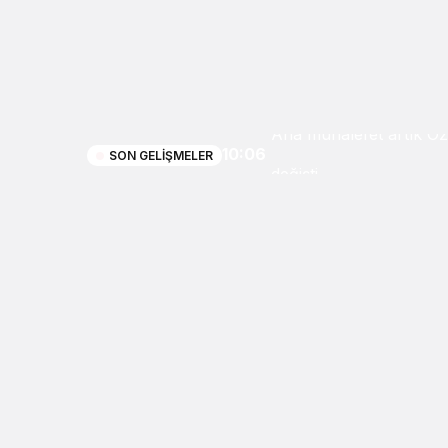
Ana muhalefet artık Özgü
10:06
SON GELIŞMELER
değişti