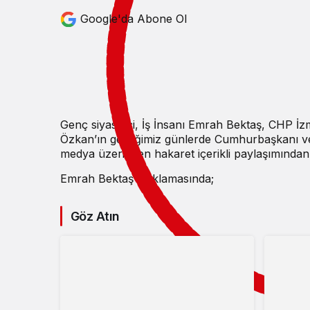
Google'da Abone Ol
Genç siyasetçi, İş İnsanı Emrah Bektaş, CHP İ
Özkan’ın geçtiğimiz günlerde Cumhurbaşkanı v
medya üzerinden hakaret içerikli paylaşımında
Emrah Bektaş açıklamasında;
Göz Atın