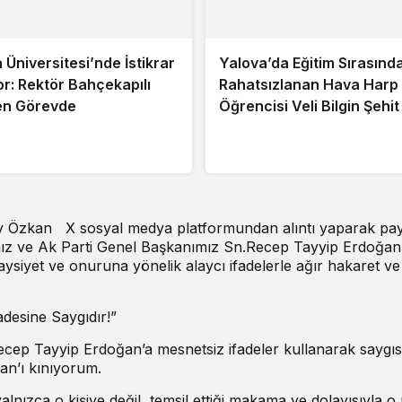
 Üniversitesi’nde İstikrar
Yalova’da Eğitim Sırasınd
r: Rektör Bahçekapılı
Rahatsızlanan Hava Harp
en Görevde
Öğrencisi Veli Bilgin Şehi
cay Özkan
X sosyal medya platformundan alıntı yaparak pa
ız ve Ak Parti Genel Başkanımız Sn.Recep Tayyip Erdoğan
 haysiyet ve onuruna yönelik alaycı ifadelerle ağır hakaret ve
desine Saygıdır!”
ep Tayyip Erdoğan’a mesnetsiz ifadeler kullanarak saygıs
an’ı kınıyorum.
nızca o kişiye değil, temsil ettiği makama ve dolayısıyla o