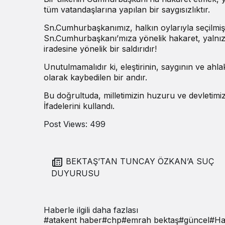
tüm vatandaşlarına yapılan bir saygısızlıktır.
Sn.Cumhurbaşkanımız, halkın oylarıyla seçilmiş v
Sn.Cumhurbaşkanı’mıza yönelik hakaret, yalnızca 
iradesine yönelik bir saldırıdır!
Unutulmamalıdır ki, eleştirinin, saygının ve ahla
olarak kaybedilen bir andır.
Bu doğrultuda, milletimizin huzuru ve devletimiz
İfadelerini kullandı.
Post Views:
499
BEKTAŞ’TAN TUNCAY ÖZKAN’A SUÇ
DUYURUSU
Haberle ilgili daha fazlası
#
atakent haber
#
chp
#
emrah bektaş
#
güncel
#
Ha