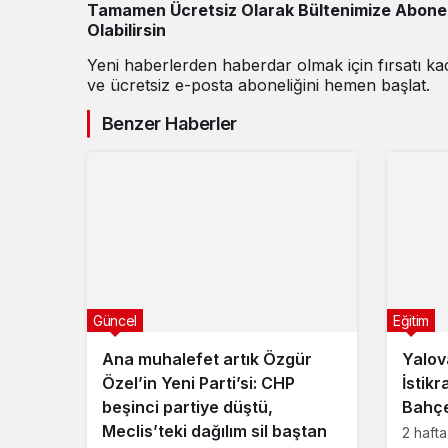
Tamamen Ücretsiz Olarak Bültenimize Abone
Olabilirsin
Yeni haberlerden haberdar olmak için fırsatı k
ve ücretsiz e-posta aboneliğini hemen başlat.
Benzer Haberler
Güncel
Eğitim
Ana muhalefet artık Özgür
Yalov
Özel’in Yeni Parti’si: CHP
İstikr
beşinci partiye düştü,
Bahçe
Meclis’teki dağılım sil baştan
2 haft