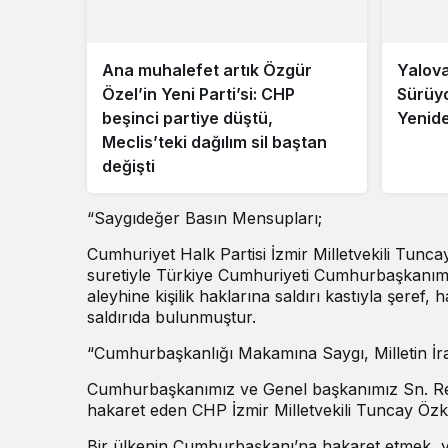
Ana muhalefet artık Özgür
Yalova
Özel’in Yeni Parti’si: CHP
Sürüyo
beşinci partiye düştü,
Yenid
Meclis’teki dağılım sil baştan
değişti
“Saygıdeğer Basın Mensupları;
Cumhuriyet Halk Partisi İzmir Milletvekili Tun
suretiyle Türkiye Cumhuriyeti Cumhurbaşkanım
aleyhine kişilik haklarına saldırı kastıyla şeref,
saldırıda bulunmuştur.
“Cumhurbaşkanlığı Makamına Saygı, Milletin İra
Cumhurbaşkanımız ve Genel başkanımız Sn. Rec
hakaret eden CHP İzmir Milletvekili Tuncay Özk
Bir ülkenin Cumhurbaşkanı’na hakaret etmek, yal