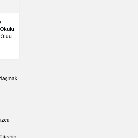
a
 Okulu
t Oldu
ylaşmak
ızca
 ülkenin