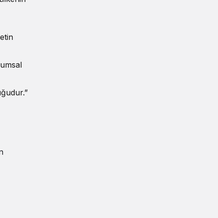
etin
plumsal
uğudur.”
n