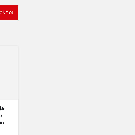
ONE OL
da
p
in