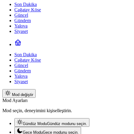
Son Dakika
Çağatay Köse
Güncel
Gündem
Yalova
Siyaset
Son Dakika
Çağatay Köse
Güncel
Gündem
Yalova
Siyaset
Mod değiştir
Mod Ayarları
Mod seçin, deneyimini kişiselleştirin.
Gündüz Modu
Gündüz modunu seçin.
Gece Modu
Gece modunu seçin.