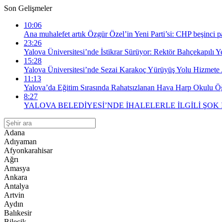
Son Gelişmeler
10:06
Ana muhalefet artık Özgür Özel’in Yeni Parti’si: CHP beşinci par
23:26
Yalova Üniversitesi’nde İstikrar Sürüyor: Rektör Bahçekapılı 
15:28
Yalova Üniversitesi’nde Sezai Karakoç Yürüyüş Yolu Hizmete 
11:13
Yalova’da Eğitim Sırasında Rahatsızlanan Hava Harp Okulu Öğr
8:27
YALOVA BELEDİYESİ’NDE İHALELERLE İLGİLİ ŞOK
Adana
Adıyaman
Afyonkarahisar
Ağrı
Amasya
Ankara
Antalya
Artvin
Aydın
Balıkesir
Bilecik