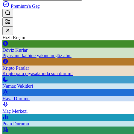
Premium'a Geç
Hızlı Erişim
Döviz Kurlar
Piyasanın kalbine yakından göz atın.
Kripto Paralar
Kripto para piyasalarında son durum!
Namaz Vakitleri
Hava Durumu
Maç Merkezi
Puan Durumu