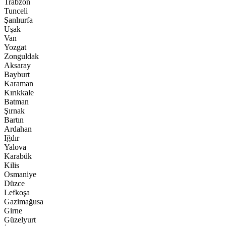
Trabzon
Tunceli
Şanlıurfa
Uşak
Van
Yozgat
Zonguldak
Aksaray
Bayburt
Karaman
Kırıkkale
Batman
Şırnak
Bartın
Ardahan
Iğdır
Yalova
Karabük
Kilis
Osmaniye
Düzce
Lefkoşa
Gazimağusa
Girne
Güzelyurt