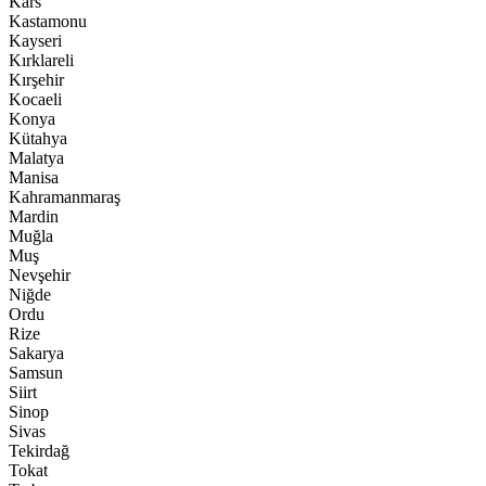
Kars
Kastamonu
Kayseri
Kırklareli
Kırşehir
Kocaeli
Konya
Kütahya
Malatya
Manisa
Kahramanmaraş
Mardin
Muğla
Muş
Nevşehir
Niğde
Ordu
Rize
Sakarya
Samsun
Siirt
Sinop
Sivas
Tekirdağ
Tokat