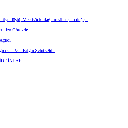
tiye düştü, Meclis’teki dağılım sil baştan değişti
Yeniden Görevde
Açıldı
encisi Veli Bilgin Şehit Oldu
 İDDİALAR