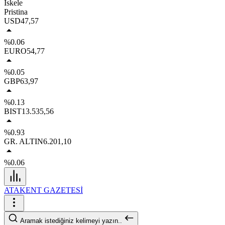
İskele
Pristina
USD
47,57
%0.06
EURO
54,77
%0.05
GBP
63,97
%0.13
BIST
13.535,56
%0.93
GR. ALTIN
6.201,10
%0.06
ATAKENT GAZETESİ
Aramak istediğiniz kelimeyi yazın..