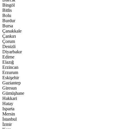
Bingöl
Bitlis
Bolu
Burdur
Bursa
Çanakkale
Çankırı
Çorum
Denizli
Diyarbakır
Edirne
Elazığ
Erzincan
Erzurum
Eskişehir
Gaziantep
Giresun
Gümüşhane
Hakkari
Hatay
Isparta
Mersin
İstanbul
İzmir