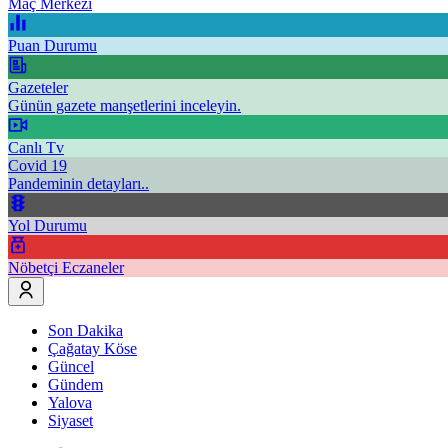
Maç Merkezi
Puan Durumu
Gazeteler
Günün gazete manşetlerini inceleyin.
Canlı Tv
Covid 19
Pandeminin detayları..
Yol Durumu
Nöbetçi Eczaneler
Son Dakika
Çağatay Köse
Güncel
Gündem
Yalova
Siyaset