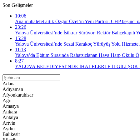
Son Gelişmeler
10:06
Ana muhalefet artık Özgür Özel’in Yeni Parti’si: CHP beşinci par
23:26
Yalova Üniversitesi’nde İstikrar Sürüyor: Rektör Bahçekapılı 
15:28
Yalova Üniversitesi’nde Sezai Karakoç Yürüyüş Yolu Hizmete 
11:13
Yalova’da Eğitim Sırasında Rahatsızlanan Hava Harp Okulu Öğr
8:27
YALOVA BELEDİYESİ’NDE İHALELERLE İLGİLİ ŞOK
Adana
Adıyaman
Afyonkarahisar
Ağrı
Amasya
Ankara
Antalya
Artvin
Aydın
Balıkesir
Bilecik