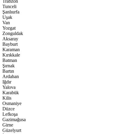
Trabzon
Tunceli
Şanlıurfa
Uşak
Van
Yozgat
Zonguldak
Aksaray
Bayburt
Karaman
Kırıkkale
Batman
Şırnak
Bartın
Ardahan
Iğdır
Yalova
Karabük
Kilis
Osmaniye
Düzce
Lefkoşa
Gazimağusa
Girne
Güzelyurt