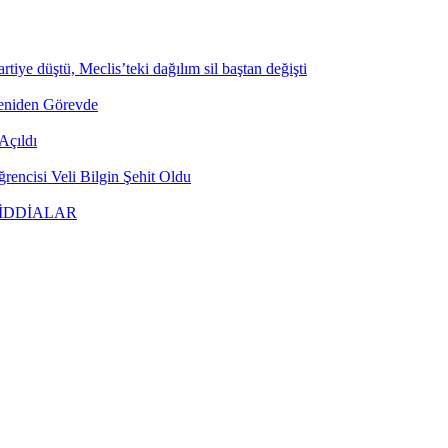
tiye düştü, Meclis’teki dağılım sil baştan değişti
Yeniden Görevde
Açıldı
encisi Veli Bilgin Şehit Oldu
 İDDİALAR