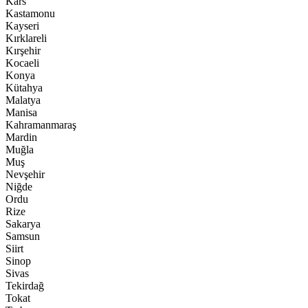
Kars
Kastamonu
Kayseri
Kırklareli
Kırşehir
Kocaeli
Konya
Kütahya
Malatya
Manisa
Kahramanmaraş
Mardin
Muğla
Muş
Nevşehir
Niğde
Ordu
Rize
Sakarya
Samsun
Siirt
Sinop
Sivas
Tekirdağ
Tokat