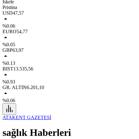
İskele
Pristina
USD
47,57
%0.06
EURO
54,77
%0.05
GBP
63,97
%0.13
BIST
13.535,56
%0.93
GR. ALTIN
6.201,10
%0.06
ATAKENT GAZETESİ
sağlık Haberleri