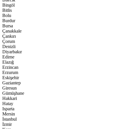
Bingöl
Bitlis
Bolu
Burdur
Bursa
Çanakkale
Çankırı
Çorum
Denizli
Diyarbakır
Edirne
Elazığ
Erzincan
Erzurum
Eskişehir
Gaziantep
Giresun
Gümüşhane
Hakkari
Hatay
Isparta
Mersin
İstanbul
İzmir