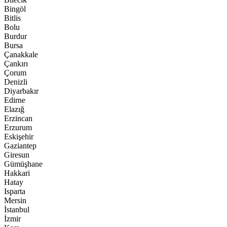
Bingöl
Bitlis
Bolu
Burdur
Bursa
Çanakkale
Çankırı
Çorum
Denizli
Diyarbakır
Edirne
Elazığ
Erzincan
Erzurum
Eskişehir
Gaziantep
Giresun
Gümüşhane
Hakkari
Hatay
Isparta
Mersin
İstanbul
İzmir