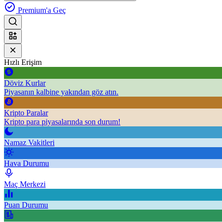
Premium'a Geç
Hızlı Erişim
Döviz Kurlar
Piyasanın kalbine yakından göz atın.
Kripto Paralar
Kripto para piyasalarında son durum!
Namaz Vakitleri
Hava Durumu
Maç Merkezi
Puan Durumu