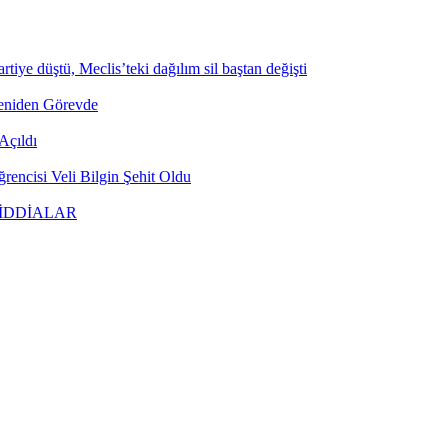
tiye düştü, Meclis’teki dağılım sil baştan değişti
Yeniden Görevde
Açıldı
encisi Veli Bilgin Şehit Oldu
 İDDİALAR