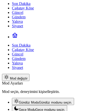
Son Dakika
Çağatay Köse
Güncel
Gündem
Yalova
Siyaset
Son Dakika
Çağatay Köse
Güncel
Gündem
Yalova
Siyaset
Mod değiştir
Mod Ayarları
Mod seçin, deneyimini kişiselleştirin.
Gündüz Modu
Gündüz modunu seçin.
Gece Modu
Gece modunu seçin.