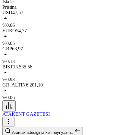
İskele
Pristina
USD
47,57
%0.06
EURO
54,77
%0.05
GBP
63,97
%0.13
BIST
13.535,56
%0.93
GR. ALTIN
6.201,10
%0.06
ATAKENT GAZETESİ
Aramak istediğiniz kelimeyi yazın..