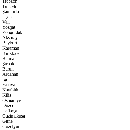
Trabzon
Tunceli
Şanlıurfa
Uşak
Van
Yozgat
Zonguldak
Aksaray
Bayburt
Karaman
Kırıkkale
Batman
Şırnak
Bartın
Ardahan
Iğdır
Yalova
Karabük
Kilis
Osmaniye
Düzce
Lefkoşa
Gazimağusa
Girne
Güzelyurt