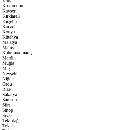
Kars
Kastamonu
Kayseri
Kırklareli
Kırşehir
Kocaeli
Konya
Kütahya
Malatya
Manisa
Kahramanmaraş
Mardin
Muğla
Muş
Nevşehir
Niğde
Ordu
Rize
Sakarya
Samsun
Siirt
Sinop
Sivas
Tekirdağ
Tokat