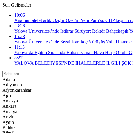
Son Gelişmeler
10:06
Ana muhalefet artık Özgür Özel’in Yeni Parti’si: CHP beşinci par
23:26
Yalova Üniversitesi’nde İstikrar Sürüyor: Rektör Bahçekapılı 
15:28
Yalova Üniversitesi’nde Sezai Karakoç Yürüyüş Yolu Hizmete 
11:13
Yalova’da Eğitim Sırasında Rahatsızlanan Hava Harp Okulu Öğr
8:27
YALOVA BELEDİYESİ’NDE İHALELERLE İLGİLİ ŞOK
Adana
Adıyaman
Afyonkarahisar
Ağrı
Amasya
Ankara
Antalya
Artvin
Aydın
Balıkesir
Bilecik