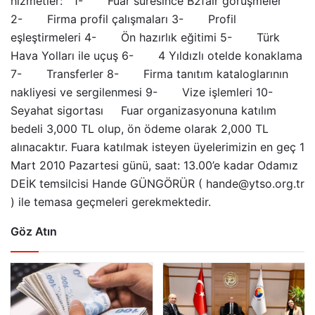
hizmetler: 1- Fuar süresince B2fair görüşmeler
2- Firma profil çalışmaları 3- Profil
eşleştirmeleri 4- Ön hazırlık eğitimi 5- Türk
Hava Yolları ile uçuş 6- 4 Yıldızlı otelde konaklama
7- Transferler 8- Firma tanıtım kataloglarının
nakliyesi ve sergilenmesi 9- Vize işlemleri 10-
Seyahat sigortası Fuar organizasyonuna katılım
bedeli 3,000 TL olup, ön ödeme olarak 2,000 TL
alınacaktır. Fuara katılmak isteyen üyelerimizin en geç 1
Mart 2010 Pazartesi günü, saat: 13.00’e kadar Odamız
DEİK temsilcisi Hande GÜNGÖRÜR ( hande@ytso.org.tr
) ile temasa geçmeleri gerekmektedir.
Göz Atın