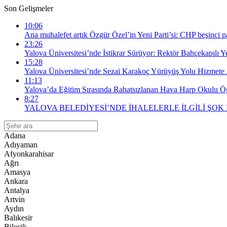
Son Gelişmeler
10:06
Ana muhalefet artık Özgür Özel’in Yeni Parti’si: CHP beşinci par
23:26
Yalova Üniversitesi’nde İstikrar Sürüyor: Rektör Bahçekapılı 
15:28
Yalova Üniversitesi’nde Sezai Karakoç Yürüyüş Yolu Hizmete 
11:13
Yalova’da Eğitim Sırasında Rahatsızlanan Hava Harp Okulu Öğr
8:27
YALOVA BELEDİYESİ’NDE İHALELERLE İLGİLİ ŞOK
Adana
Adıyaman
Afyonkarahisar
Ağrı
Amasya
Ankara
Antalya
Artvin
Aydın
Balıkesir
Bilecik