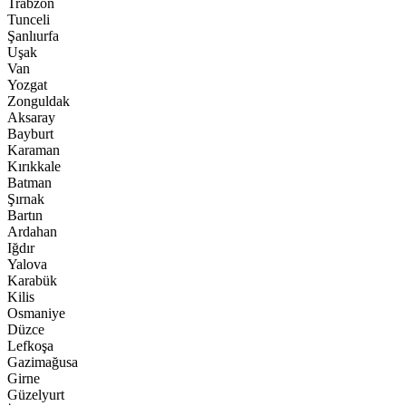
Trabzon
Tunceli
Şanlıurfa
Uşak
Van
Yozgat
Zonguldak
Aksaray
Bayburt
Karaman
Kırıkkale
Batman
Şırnak
Bartın
Ardahan
Iğdır
Yalova
Karabük
Kilis
Osmaniye
Düzce
Lefkoşa
Gazimağusa
Girne
Güzelyurt