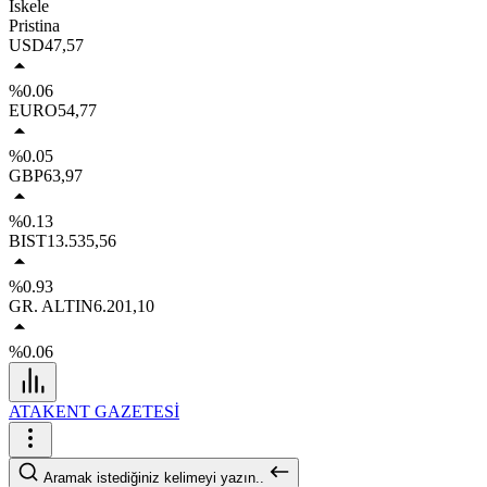
İskele
Pristina
USD
47,57
%0.06
EURO
54,77
%0.05
GBP
63,97
%0.13
BIST
13.535,56
%0.93
GR. ALTIN
6.201,10
%0.06
ATAKENT GAZETESİ
Aramak istediğiniz kelimeyi yazın..