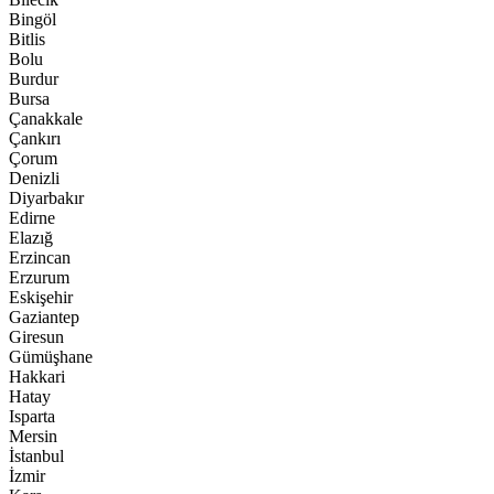
Bingöl
Bitlis
Bolu
Burdur
Bursa
Çanakkale
Çankırı
Çorum
Denizli
Diyarbakır
Edirne
Elazığ
Erzincan
Erzurum
Eskişehir
Gaziantep
Giresun
Gümüşhane
Hakkari
Hatay
Isparta
Mersin
İstanbul
İzmir