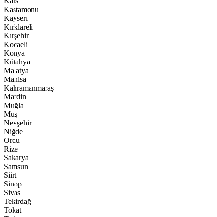
Kars
Kastamonu
Kayseri
Kırklareli
Kırşehir
Kocaeli
Konya
Kütahya
Malatya
Manisa
Kahramanmaraş
Mardin
Muğla
Muş
Nevşehir
Niğde
Ordu
Rize
Sakarya
Samsun
Siirt
Sinop
Sivas
Tekirdağ
Tokat