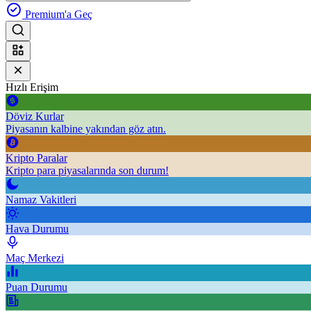
Premium'a Geç
Hızlı Erişim
Döviz Kurlar
Piyasanın kalbine yakından göz atın.
Kripto Paralar
Kripto para piyasalarında son durum!
Namaz Vakitleri
Hava Durumu
Maç Merkezi
Puan Durumu