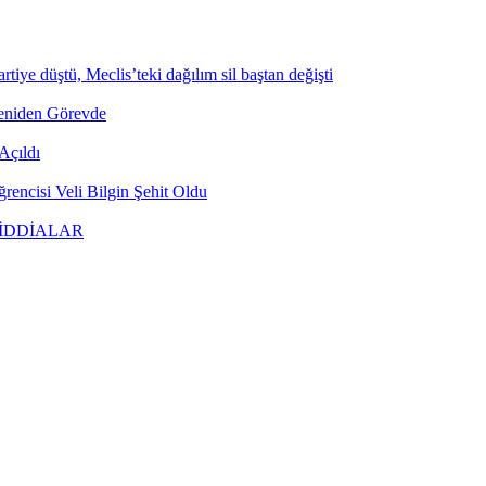
tiye düştü, Meclis’teki dağılım sil baştan değişti
Yeniden Görevde
Açıldı
encisi Veli Bilgin Şehit Oldu
 İDDİALAR