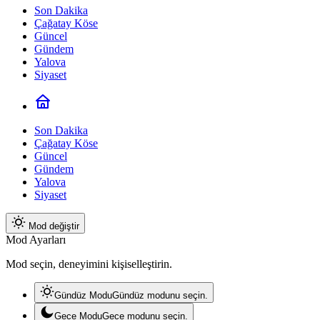
Son Dakika
Çağatay Köse
Güncel
Gündem
Yalova
Siyaset
Son Dakika
Çağatay Köse
Güncel
Gündem
Yalova
Siyaset
Mod değiştir
Mod Ayarları
Mod seçin, deneyimini kişiselleştirin.
Gündüz Modu
Gündüz modunu seçin.
Gece Modu
Gece modunu seçin.