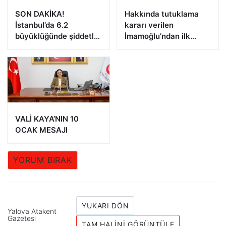
SON DAKİKA!
Hakkında tutuklama
İstanbul’da 6.2
kararı verilen
büyüklüğünde şiddetli
İmamoğlu’ndan ilk
deprem!
açıklama!
VALİ KAYA’NIN 10
OCAK MESAJI
YORUM BIRAK
YUKARI DÖN
Yalova Atakent
Gazetesi
TAM HALINI GÖRÜNTÜLE