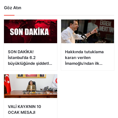
Göz Atın
SON DAKİKA!
Hakkında tutuklama
İstanbul’da 6.2
kararı verilen
büyüklüğünde şiddetli
İmamoğlu’ndan ilk
deprem!
açıklama!
VALİ KAYA’NIN 10
OCAK MESAJI