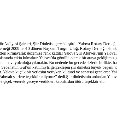
BIST
13.535,56
GR. ALTIN
6.201,10
tölyesi Şairleri, Şiir Dinletisi gerçekleştirdi. Yalova Rotary Derneğin
Derneği 2009–2010 dönem Başkanı Turgut Uluğ, Rotary Derneği olarak ger
leri kırmayarak gecemize renk kattılar Yalova Şiir Atölyesi’nin Yalovalı 
nında etkin kılmaktır. Yalova’da gönüllü olarak bir araya geldiğimiz gr
da mavi yolculuğa çıkmaktır. Bu nedenle bu gecede sizlerle birlikte, ha
ebahattin Gül’ün katılımıyla gerçekleşen şiir dinletisi büyük beğeni to
ova küçük bir yerleşim yeriyken kültürel ve sanatsal gecelerde Yalova 
an Yalovalı şairlere teşekkür ediyoruz” dedi.Şiir dinletisinin ardından
 çiçek vererek geceye verdikleri katkılardan ötürü teşekkür etti.