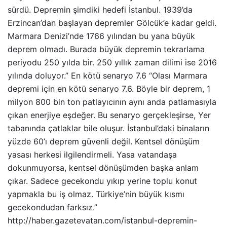
sürdü. Depremin şimdiki hedefi İstanbul. 1939’da
Erzincan’dan başlayan depremler Gölcük’e kadar geldi.
Marmara Denizi’nde 1766 yılından bu yana büyük
deprem olmadı. Burada büyük depremin tekrarlama
periyodu 250 yılda bir. 250 yıllık zaman dilimi ise 2016
yılında doluyor.” En kötü senaryo 7.6 “Olası Marmara
depremi için en kötü senaryo 7.6. Böyle bir deprem, 1
milyon 800 bin ton patlayıcının aynı anda patlamasıyla
çıkan enerjiye eşdeğer. Bu senaryo gerçekleşirse, Yer
tabanında çatlaklar bile oluşur. İstanbul’daki binaların
yüzde 60’ı deprem güvenli değil. Kentsel dönüşüm
yasası herkesi ilgilendirmeli. Yasa vatandaşa
dokunmuyorsa, kentsel dönüşümden başka anlam
çıkar. Sadece gecekondu yıkıp yerine toplu konut
yapmakla bu iş olmaz. Türkiye’nin büyük kısmı
gecekondudan farksız.”
http://haber.gazetevatan.com/istanbul-depremin-