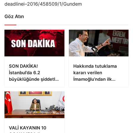
deadlinei–2016/458509/1/Gundem
Göz Atın
SON DAKİKA!
Hakkında tutuklama
İstanbul’da 6.2
kararı verilen
büyüklüğünde şiddetli
İmamoğlu’ndan ilk
deprem!
açıklama!
VALİ KAYA’NIN 10