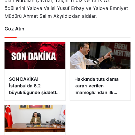
olan Nurullah Çavdar, Yalçın Yıldız ve Tarık Öz
ödüllerini Yalova Valisi Yusuf Erbay ve Yalova Emniyet
Müdürü Ahmet Selim Akyıldız’dan aldılar.
Göz Atın
SON DAKİKA!
Hakkında tutuklama
İstanbul’da 6.2
kararı verilen
büyüklüğünde şiddetli
İmamoğlu’ndan ilk
deprem!
açıklama!