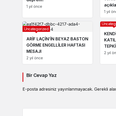
açıkl
1 yıl önce
1 yıl ö
Uncateg
Uncategorized
KEND
ARİF LAÇİN’İN BEYAZ BASTON
KATI
GÖRME ENGELLİLER HAFTASI
TEPKİ
MESAJI
2 yıl ö
2 yıl önce
Bir Cevap Yaz
E-posta adresiniz yayınlanmayacak.
Gerekli al