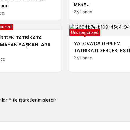
MESAJI
ama!
2 yıl önce
nce
orized
Uncategorized
İR’DEN TATBİKATA
YALOVA’DA DEPREM
LMAYAN BAŞKANLARA
TATBİKATI GERÇEKLEŞTİ
2 yıl önce
nce
anlar
*
ile işaretlenmişlerdir