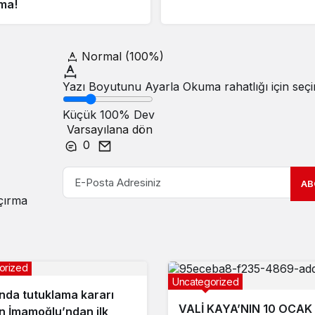
ma!
Normal (100%)
Yazı Boyutunu Ayarla
Okuma rahatlığı için seçi
Küçük
100%
Dev
Varsayılana dön
0
AB
açırma
orized
Uncategorized
nda tutuklama kararı
VALİ KAYA’NIN 10 OCAK
en İmamoğlu’ndan ilk