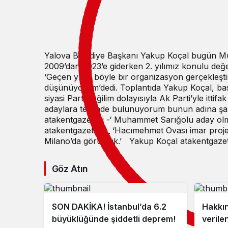
Yalova Belediye Başkanı Yakup Koçal bugün Mutlu 
2009’dan 2023’e giderken 2. yılımız konulu değe
‘Geçen yılda böyle bir organizasyon gerçekleşti
düşünüyorum’dedi. Toplantıda Yakup Koçal, basın
siyasi Parti değilim dolayısıyla Ak Parti’yle itt
adaylara telkinde bulunuyorum bunun adına şan
atakentgazetesi -‘ Muhammet Sarığolu aday olm
atakentgazetesi _ ‘Hacımehmet Ovası imar projes
Milano’da görüştük.’ Yakup Koçal atakentgazet
Göz Atın
SON DAKİKA! İstanbul’da 6.2
Hakkın
büyüklüğünde şiddetli deprem!
verile