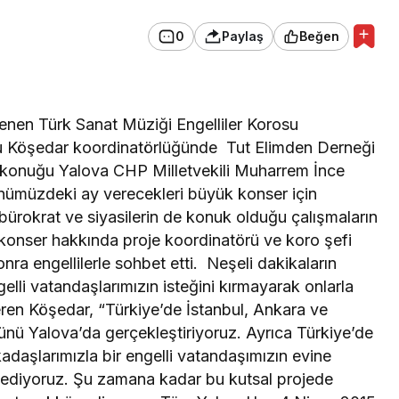
0
Paylaş
Beğen
nen Türk Sanat Müziği Engelliler Korosu
ku Köşedar koordinatörlüğünde Tut Elimden Derneği
n konuğu Yalova CHP Milletvekili Muharrem İnce
önümüzdeki ay verecekleri büyük konser için
bürokrat ve siyasilerin de konuk olduğu çalışmaların
onser hakkında proje koordinatörü ve koro şefi
nra engellilerle sohbet etti. Neşeli dakikaların
li vatandaşlarımızın isteğini kırmayarak onlarla
eren Köşedar, “Türkiye’de İstanbul, Ankara ve
nü Yalova’da gerçekleştiriyoruz. Ayrıca Türkiye’de
adaşlarımızla bir engelli vatandaşımızın evine
a ediyoruz. Şu zamana kadar bu kutsal projede