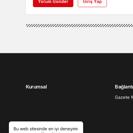
Yorum Gönder
Giriş Yap
Kurumsal
Bağlantı
Gazete M
Bu web sitesinde en iyi deneyimi