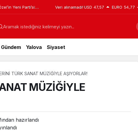
el’in Yeni Parti’si:
Veri alınamadı!
USD
47,57
EURO
54,77
eclis’teki dağılım sil
Aramak istediğiniz kelimeyi yazın..
Gündem
Yalova
Siyaset
ERİNİ TÜRK SANAT MÜZİĞİYLE AŞIYORLAR!
SANAT MÜZİĞİYLE
fından hazırlandı
ınlandı