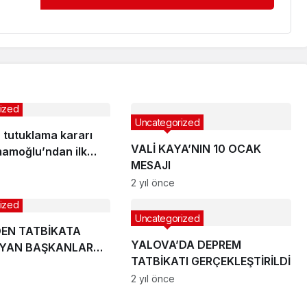
ized
Uncategorized
 tutuklama kararı
VALİ KAYA’NIN 10 OCAK
mamoğlu’ndan ilk
MESAJI
!
2 yıl önce
ized
Uncategorized
DEN TATBİKATA
YALOVA’DA DEPREM
AYAN BAŞKANLARA
TATBİKATI GERÇEKLEŞTİRİLDİ
2 yıl önce