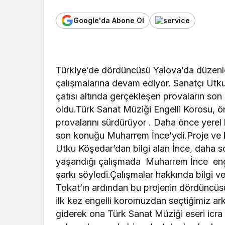
Google'da Abone Ol
Türkiye’de dördüncüsü Yalova’da düzenle
çalışmalarına devam ediyor. Sanatçı Ut
çatısı altında gerçekleşen provaların so
oldu.Türk Sanat Müziği Engelli Korosu, 
provalarını sürdürüyor . Daha önce yerel 
son konuğu Muharrem İnce’ydi.Proje ve k
Utku Köşedar’dan bilgi alan İnce, daha so
yaşandığı çalışmada Muharrem İnce engel
şarkı söyledi.Çalışmalar hakkında bilgi v
Tokat’ın ardından bu projenin dördüncüsü
ilk kez engelli koromuzdan seçtiğimiz ark
giderek ona Türk Sanat Müziği eseri icr