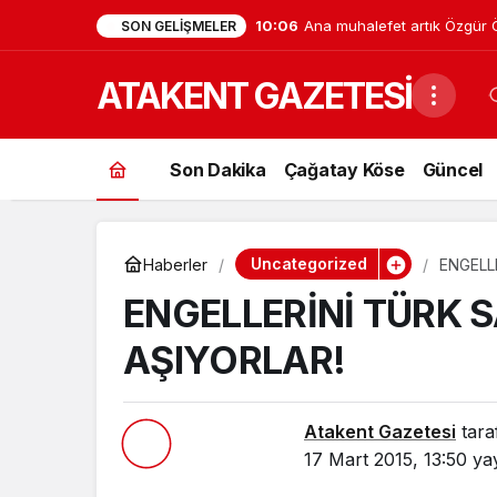
10:06
Ana muhalefet artık Özgür Öz
SON GELIŞMELER
CHP beşinci partiye düştü, M
ATAKENT GAZETESİ
baştan değişti
Son Dakika
Çağatay Köse
Güncel
Uncategorized
Haberler
ENGELL
ENGELLERİNİ TÜRK 
AŞIYORLAR!
Atakent Gazetesi
tara
17 Mart 2015, 13:50
yay