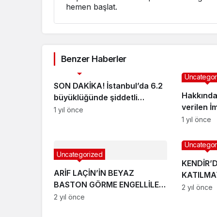
hemen başlat.
Benzer Haberler
Uncategorized
Uncategor
SON DAKİKA! İstanbul’da 6.2
Hakkında
büyüklüğünde şiddetli
verilen İ
deprem!
1 yıl önce
açıklama
1 yıl önce
Uncategor
Uncategorized
KENDİR’
ARİF LAÇİN’İN BEYAZ
KATILM
BASTON GÖRME ENGELLİLER
TEPKİ
2 yıl önce
HAFTASI MESAJI
2 yıl önce