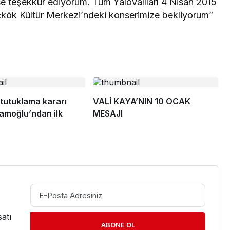
se teşekkür ediyorum. Tüm Yalovalıları 4 Nisan 2015
çkök Kültür Merkezi’ndeki konserimize bekliyorum”
tutuklama kararı
VALİ KAYA’NIN 10 OCAK
mamoğlu’ndan ilk
MESAJI
atı
ABONE OL