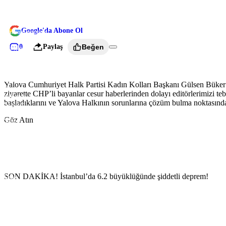
Kütahya
USD
47,57
EURO
54,77
GBP
63,97
Malatya
Manisa
Google'da Abone Ol
Kahramanmaraş
Mardin
0
Paylaş
Beğen
Muğla
Muş
Nevşehir
Niğde
Ordu
Yalova Cumhuriyet Halk Partisi Kadın Kolları Başkanı Gülsen Büker ve y
Rize
ziyarette CHP’li bayanlar cesur haberlerinden dolayı editörlerimizi teb
Sakarya
başladıklarını ve Yalova Halkının sorunlarına çözüm bulma noktasında f
Samsun
Siirt
Göz Atın
Sinop
Sivas
Tekirdağ
Tokat
Trabzon
Tunceli
Şanlıurfa
SON DAKİKA! İstanbul’da 6.2 büyüklüğünde şiddetli deprem!
Uşak
Van
Yozgat
Zonguldak
Aksaray
Bayburt
Karaman