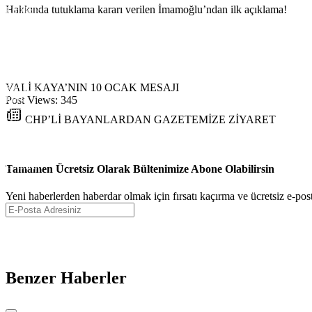
Hakkında tutuklama kararı verilen İmamoğlu’ndan ilk açıklama!
Kırıkkale
Batman
Şırnak
Bartın
Ardahan
Iğdır
Yalova
VALİ KAYA’NIN 10 OCAK MESAJI
Karabük
Post Views:
345
Kilis
Osmaniye
CHP’Lİ BAYANLARDAN GAZETEMİZE ZİYARET
Düzce
Lefkoşa
Gazimağusa
Girne
Güzelyurt
Tamamen Ücretsiz Olarak Bültenimize Abone Olabilirsin
İskele
Pristina
Yeni haberlerden haberdar olmak için fırsatı kaçırma ve ücretsiz e-pos
Benzer Haberler