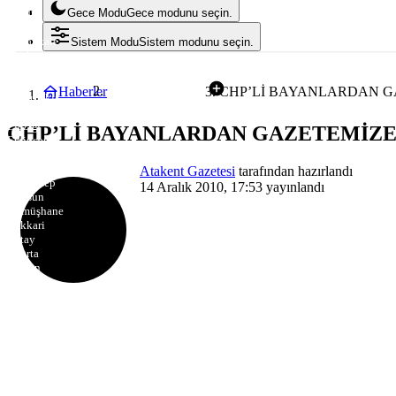
Burdur
Gece Modu
Gece modunu seçin.
Bursa
Çanakkale
Sistem Modu
Sistem modunu seçin.
Çankırı
Çorum
Denizli
Haberler
CHP’Lİ BAYANLARDAN G
Uncategorized
Diyarbakır
Edirne
Elazığ
CHP’Lİ BAYANLARDAN GAZETEMİZE
Erzincan
Erzurum
Eskişehir
Atakent Gazetesi
tarafından hazırlandı
Gaziantep
14 Aralık 2010, 17:53
yayınlandı
Giresun
Gümüşhane
Hakkari
Hatay
Isparta
Mersin
İstanbul
İzmir
Kars
Kastamonu
Kayseri
Kırklareli
Kırşehir
Kocaeli
Konya