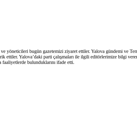
BIST
13.535,56
GR. ALTIN
6.201,10
öneticileri bugün gazetemizi ziyaret ettiler. Yalova gündemi ve Termik S
rik ettiler. Yalova’daki parti çalışmaları ile ilgili editörlerimize bilg
aaliyetlerde bulunduklarını ifade etti.