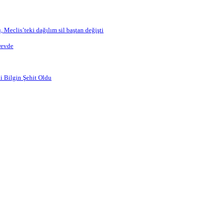
, Meclis’teki dağılım sil baştan değişti
revde
Aramak istediğiniz kelimeyi yazın..
i Bilgin Şehit Oldu