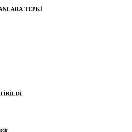
ANLARA TEPKİ
TİRİLDİ
erdir