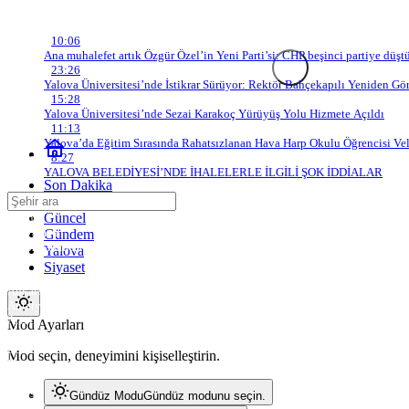
Son Gelişmeler
10:06
Ana muhalefet artık Özgür Özel’in Yeni Parti’si: CHP beşinci partiye düştü
ATAKENT GAZETESİ
23:26
Yalova Üniversitesi’nde İstikrar Sürüyor: Rektör Bahçekapılı Yeniden Gö
15:28
Yalova Üniversitesi’nde Sezai Karakoç Yürüyüş Yolu Hizmete Açıldı
11:13
Yalova’da Eğitim Sırasında Rahatsızlanan Hava Harp Okulu Öğrencisi Vel
8:27
YALOVA BELEDİYESİ’NDE İHALELERLE İLGİLİ ŞOK İDDİALAR
Son Dakika
Çağatay Köse
Güncel
Adana
Adıyaman
Gündem
Afyonkarahisar
Yalova
Ağrı
Siyaset
Amasya
Ankara
Antalya
Artvin
Mod
Mod Ayarları
değiştir
Aydın
Balıkesir
Mod seçin, deneyimini kişiselleştirin.
Bilecik
Bingöl
Bitlis
Gündüz Modu
Gündüz modunu seçin.
Bolu