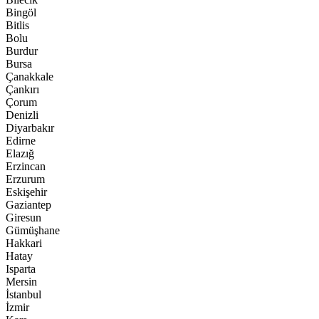
Bingöl
Bitlis
Bolu
Burdur
Bursa
Çanakkale
Çankırı
Çorum
Denizli
Diyarbakır
Edirne
Elazığ
Erzincan
Erzurum
Eskişehir
Gaziantep
Giresun
Gümüşhane
Hakkari
Hatay
Isparta
Mersin
İstanbul
İzmir