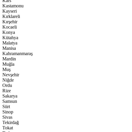
Kars
Kastamonu
Kayseri
Kırklareli
Kırşehir
Kocaeli
Konya
Kütahya
Malatya
Manisa
Kahramanmaraş
Mardin
Muğla
Muş
Nevşehir
Niğde
Ordu
Rize
Sakarya
Samsun
Siirt
Sinop
Sivas
Tekirdağ
Tokat