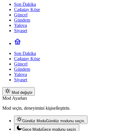
Son Dakika
Çağatay Köse
Güncel
Gündem
Yalova
Siyaset
Son Dakika
Çağatay Köse
Güncel
Gündem
Yalova
Siyaset
Mod değiştir
Mod Ayarları
Mod seçin, deneyimini kişiselleştirin.
Gündüz Modu
Gündüz modunu seçin.
Gece Modu
Gece modunu seçin.