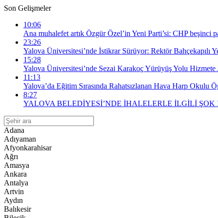
Son Gelişmeler
10:06
Ana muhalefet artık Özgür Özel’in Yeni Parti’si: CHP beşinci par
23:26
Yalova Üniversitesi’nde İstikrar Sürüyor: Rektör Bahçekapılı 
15:28
Yalova Üniversitesi’nde Sezai Karakoç Yürüyüş Yolu Hizmete 
11:13
Yalova’da Eğitim Sırasında Rahatsızlanan Hava Harp Okulu Öğr
8:27
YALOVA BELEDİYESİ’NDE İHALELERLE İLGİLİ ŞOK
Adana
Adıyaman
Afyonkarahisar
Ağrı
Amasya
Ankara
Antalya
Artvin
Aydın
Balıkesir
Bilecik