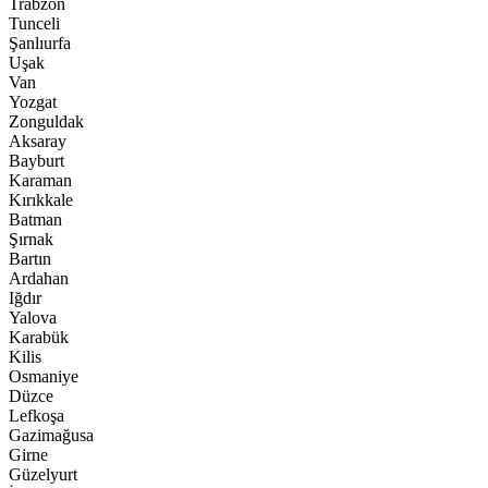
Trabzon
Tunceli
Şanlıurfa
Uşak
Van
Yozgat
Zonguldak
Aksaray
Bayburt
Karaman
Kırıkkale
Batman
Şırnak
Bartın
Ardahan
Iğdır
Yalova
Karabük
Kilis
Osmaniye
Düzce
Lefkoşa
Gazimağusa
Girne
Güzelyurt