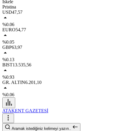
İskele
Pristina
USD
47,57
%0.06
EURO
54,77
%0.05
GBP
63,97
%0.13
BIST
13.535,56
%0.93
GR. ALTIN
6.201,10
%0.06
ATAKENT GAZETESİ
Aramak istediğiniz kelimeyi yazın..