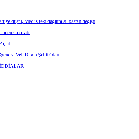
tiye düştü, Meclis’teki dağılım sil baştan değişti
Yeniden Görevde
Açıldı
encisi Veli Bilgin Şehit Oldu
 İDDİALAR