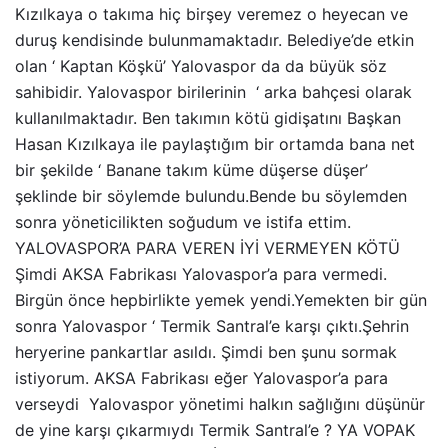
Kızılkaya o takıma hiç birşey veremez o heyecan ve
duruş kendisinde bulunmamaktadır. Belediye’de etkin
olan ‘ Kaptan Köşkü’ Yalovaspor da da büyük söz
sahibidir. Yalovaspor birilerinin ‘ arka bahçesi olarak
kullanılmaktadır. Ben takımın kötü gidişatını Başkan
Hasan Kızılkaya ile paylaştığım bir ortamda bana net
bir şekilde ‘ Banane takım küme düşerse düşer’
şeklinde bir söylemde bulundu.Bende bu söylemden
sonra yöneticilikten soğudum ve istifa ettim.
YALOVASPOR’A PARA VEREN İYİ VERMEYEN KÖTÜ
Şimdi AKSA Fabrikası Yalovaspor’a para vermedi.
Birgün önce hepbirlikte yemek yendi.Yemekten bir gün
sonra Yalovaspor ‘ Termik Santral’e karşı çıktı.Şehrin
heryerine pankartlar asıldı. Şimdi ben şunu sormak
istiyorum. AKSA Fabrikası eğer Yalovaspor’a para
verseydi Yalovaspor yönetimi halkın sağlığını düşünür
de yine karşı çıkarmıydı Termik Santral’e ? YA VOPAK