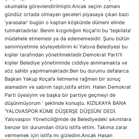
okumakla görevlendirilmiştir.Ancak seçim zamanı
gündüz ortada olmayan geceleri piyasaya çıkan bazı
‘yarasalar’ bugün o kaptan köşkünde dümeni elinde
tutmaktadırlar. Benim kızgınlığım Koçal’ın bu ‘teşkilata’
müdahele etmemesi ya da edememesidir. Şunu bütün
samimiyetimle söyleyebilirim ki Yalova Belediyesi bu
kişiler tarafından yönetilmektedir.Demokrat Parti’li
kişiler Belediye yönetiminde ciddiye alınmamakta ve
söz sahibi yapılmamaktadır.Ben bu durumu defalarca
Başkan Yakup Koçal’a iletmeme rağmen bir sonuç
alamadım ve sabrım taştı,istifa ettim. Halen Demokrat
Parti üyesiyim ve başka bir partiye geçmeyi de
düşünmüyorum ‘ şeklinde konuştu. KIZILKAYA BANA
‘YALOVASPOR KÜME DÜŞERŞE DÜŞSÜN’ DEDİ.
Yalovaspor Yöneticiliğimde de Belediyedeki sıkıntılara
benzer bir durumdan ötürü istifa ettim. Takıma zarar
vermemek için istifa mı gizledim.Ancak Hasan