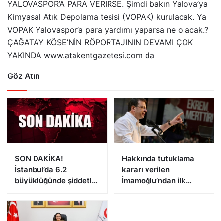
YALOVASPOR’A PARA VERİRSE. Şimdi bakın Yalova’ya
Kimyasal Atık Depolama tesisi (VOPAK) kurulacak. Ya
VOPAK Yalovaspor’a para yardımı yaparsa ne olacak.?
ÇAĞATAY KÖSE’NİN RÖPORTAJININ DEVAMI ÇOK
YAKINDA www.atakentgazetesi.com da
Göz Atın
SON DAKİKA!
Hakkında tutuklama
İstanbul’da 6.2
kararı verilen
büyüklüğünde şiddetli
İmamoğlu’ndan ilk
deprem!
açıklama!