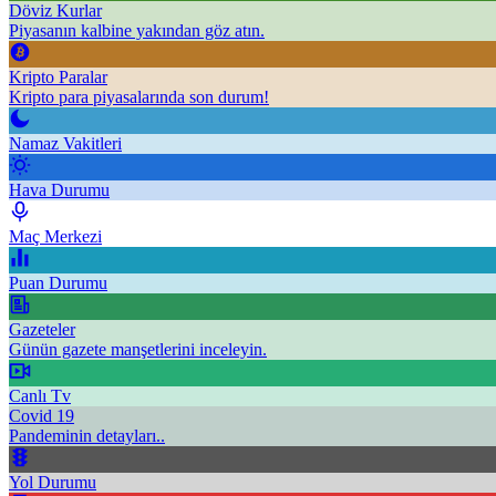
Döviz Kurlar
Piyasanın kalbine yakından göz atın.
Kripto Paralar
Kripto para piyasalarında son durum!
Namaz Vakitleri
Hava Durumu
Maç Merkezi
Puan Durumu
Gazeteler
Günün gazete manşetlerini inceleyin.
Canlı Tv
Covid 19
Pandeminin detayları..
Yol Durumu