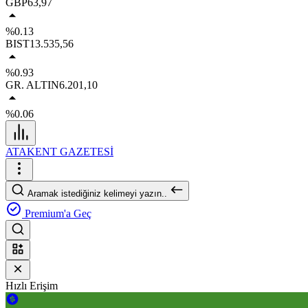
GBP
63,97
%0.13
BIST
13.535,56
%0.93
GR. ALTIN
6.201,10
%0.06
ATAKENT GAZETESİ
Aramak istediğiniz kelimeyi yazın..
Premium'a Geç
Hızlı Erişim