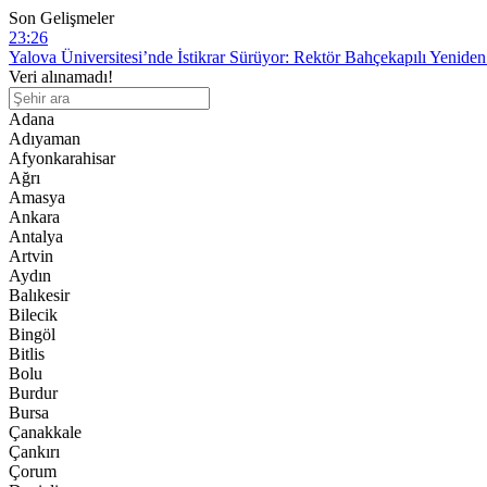
Son Gelişmeler
23:26
Yalova Üniversitesi’nde İstikrar Sürüyor: Rektör Bahçekapılı Yenide
15:28
Veri alınamadı!
Yalova Üniversitesi’nde Sezai Karakoç Yürüyüş Yolu Hizmete Açıldı
11:13
Adana
Yalova’da Eğitim Sırasında Rahatsızlanan Hava Harp Okulu Öğrencisi
Adıyaman
8:27
Afyonkarahisar
YALOVA BELEDİYESİ’NDE İHALELERLE İLGİLİ ŞOK İDD
Ağrı
10:06
Amasya
Ana muhalefet artık Özgür Özel’in Yeni Parti’si: CHP beşinci partiye d
Ankara
Antalya
Artvin
Aydın
Balıkesir
Bilecik
Bingöl
Bitlis
Bolu
Burdur
Bursa
Çanakkale
Çankırı
Çorum