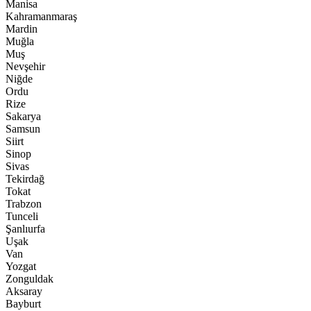
Manisa
Kahramanmaraş
Mardin
Muğla
Muş
Nevşehir
Niğde
Ordu
Rize
Sakarya
Samsun
Siirt
Sinop
Sivas
Tekirdağ
Tokat
Trabzon
Tunceli
Şanlıurfa
Uşak
Van
Yozgat
Zonguldak
Aksaray
Bayburt