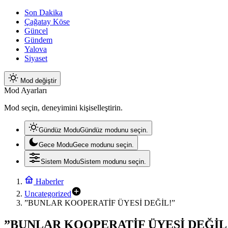
Son Dakika
Çağatay Köse
Güncel
Gündem
Yalova
Siyaset
Mod değiştir
Mod Ayarları
Mod seçin, deneyimini kişiselleştirin.
Gündüz Modu
Gündüz modunu seçin.
Gece Modu
Gece modunu seçin.
Sistem Modu
Sistem modunu seçin.
Haberler
Uncategorized
”BUNLAR KOOPERATİF ÜYESİ DEĞİL!”
”BUNLAR KOOPERATİF ÜYESİ DEĞİL