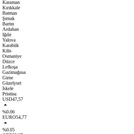
Karaman
Kırıkkale
Batman
Şırnak
Bartın
Ardahan
Iğdır
Yalova
Karabük
Kilis
Osmaniye
Düzce
Lefkoşa
Gazimağusa
Girne
Güzelyurt
İskele
Pristina
USD
47,57
%0.06
EURO
54,77
%0.05