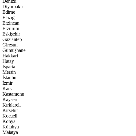
Denizli
Diyarbakır
Edirne
Elazığ
Erzincan
Erzurum
Eskişehir
Gaziantep
Giresun
Gümüşhane
Hakkari
Hatay
Isparta
Mersin
İstanbul
İzmir
Kars
Kastamonu
Kayseri
Kırklareli
Kırşehir
Kocaeli
Konya
Kütahya
Malatya