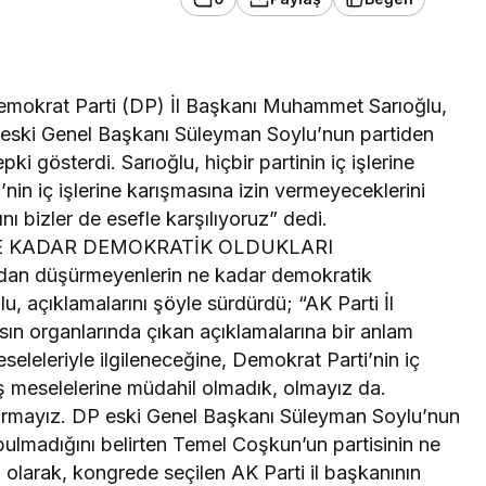
krat Parti (DP) İl Başkanı Muhammet Sarıoğlu,
 eski Genel Başkanı Süleyman Soylu’nun partiden
epki gösterdi. Sarıoğlu, hiçbir partinin iç işlerine
nin iç işlerine karışmasına izin vermeyeceklerini
ı bizler de esefle karşılıyoruz” dedi.
E KADAR DEMOKRATİK OLDUKLARI
dan düşürmeyenlerin ne kadar demokratik
lu, açıklamalarını şöyle sürdürdü; “AK Parti İl
n organlarında çıkan açıklamalarına bir anlam
seleleriyle ilgileneceğine, Demokrat Parti’nin iç
in iş meselelerine müdahil olmadık, olmayız da.
ıştırmayız. DP eski Genel Başkanı Süleyman Soylu’nun
bulmadığını belirten Temel Coşkun’un partisinin ne
P olarak, kongrede seçilen AK Parti il başkanının