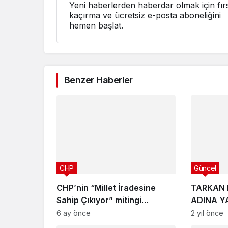
Yeni haberlerden haberdar olmak için fırs
kaçırma ve ücretsiz e-posta aboneliğini
hemen başlat.
Benzer Haberler
CHP
Güncel
CHP’nin “Millet İradesine
TARKAN 
Sahip Çıkıyor” mitingi
ADINA Y
Yalova’da
PAYLAŞI
6 ay önce
2 yıl önce