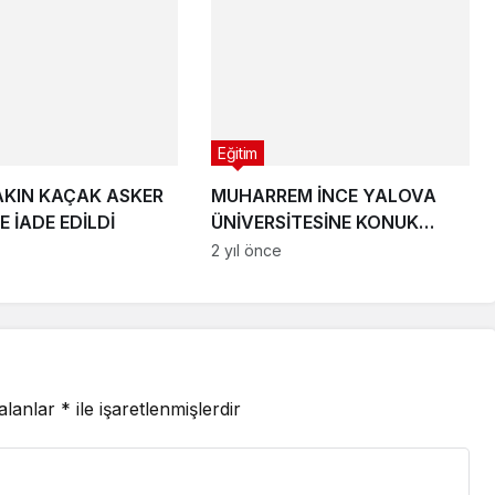
Eğitim
YAKIN KAÇAK ASKER
MUHARREM İNCE YALOVA
E İADE EDİLDİ
ÜNİVERSİTESİNE KONUK
OLDU
2 yıl önce
 alanlar
*
ile işaretlenmişlerdir