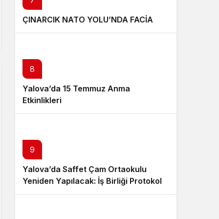
7
ÇINARCIK NATO YOLU’NDA FACİA
8
Yalova’da 15 Temmuz Anma
Etkinlikleri
9
Yalova’da Saffet Çam Ortaokulu
Yeniden Yapılacak: İş Birliği Protokolü
İmzalandı