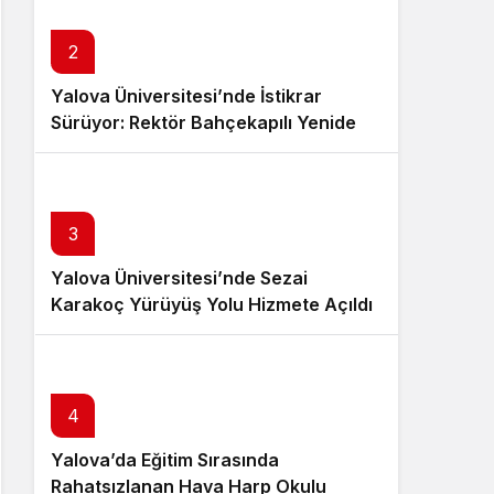
Sistem Modu
Sistem modunu seçin.
2
Yalova Üniversitesi’nde İstikrar
Sürüyor: Rektör Bahçekapılı Yeniden
Görevde
3
Yalova Üniversitesi’nde Sezai
Karakoç Yürüyüş Yolu Hizmete Açıldı
4
Yalova’da Eğitim Sırasında
Rahatsızlanan Hava Harp Okulu