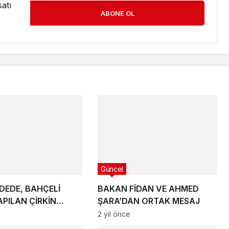
atı
ABONE OL
Güncel
DEDE, BAHÇELİ
BAKAN FİDAN VE AHMED
APILAN ÇİRKİN
ŞARA’DAN ORTAK MESAJ
MA TEPKİ GÖSTERDİ
2 yıl önce