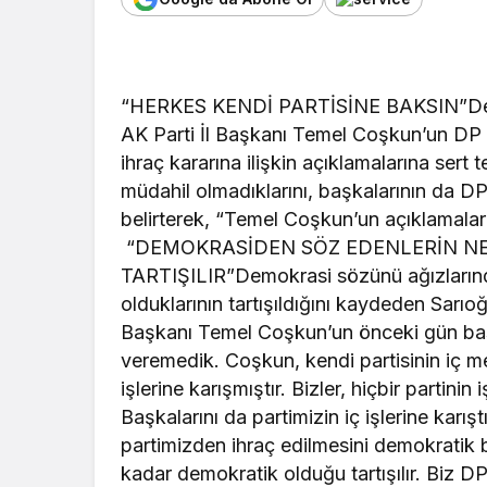
“HERKES KENDİ PARTİSİNE BAKSIN”Demo
AK Parti İl Başkanı Temel Coşkun’un DP
ihraç kararına ilişkin açıklamalarına sert t
müdahil olmadıklarını, başkalarının da DP’
belirterek, “Temel Coşkun’un açıklamaların
“DEMOKRASİDEN SÖZ EDENLERİN N
TARTIŞILIR”Demokrasi sözünü ağızların
olduklarının tartışıldığını kaydeden Sarıoğ
Başkanı Temel Coşkun’un önceki gün bası
veremedik. Coşkun, kendi partisinin iç me
işlerine karışmıştır. Bizler, hiçbir partin
Başkalarını da partimizin iç işlerine kar
partimizden ihraç edilmesini demokratik 
kadar demokratik olduğu tartışılır. Biz D