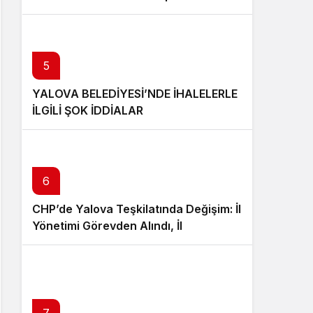
Öğrencisi Veli Bilgin Şehit Oldu
5
YALOVA BELEDİYESİ’NDE İHALELERLE
İLGİLİ ŞOK İDDİALAR
6
CHP’de Yalova Teşkilatında Değişim: İl
Yönetimi Görevden Alındı, İl
Başkanlığına Mesut Tutuğ Atandı