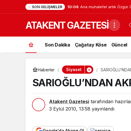
10:06
Ana muhalefet artık Özgür Öz
SON GELIŞMELER
partiye düştü, Meclis’teki da
ATAKENT GAZETESİ
Son Dakika
Çağatay Köse
Güncel
Siyaset
Haberler
SARIOĞLU’NDA
SARIOĞLU’NDAN AK
Atakent Gazetesi
tarafından hazırla
3 Eylül 2010, 13:58
yayınlandı
Google'da Abone Ol