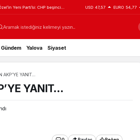
el’in Yeni Parti’si: CHP beşinci
USD
47,57
EURO
54,77
ğılım sil baştan değişti
Aramak istediğiniz kelimeyi yazın..
Gündem
Yalova
Siyaset
N AKP’YE YANIT…
P’YE YANIT…
ndı
0
Paylaş
Beğen