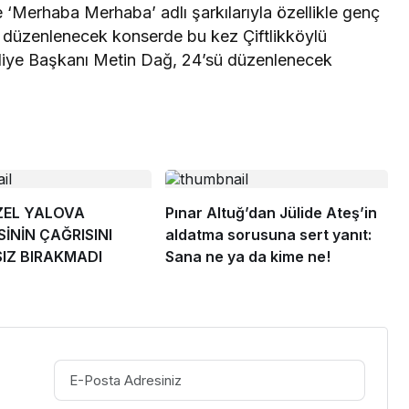
e ‘Merhaba Merhaba’ adlı şarkılarıyla özellikle genç
ç, düzenlenecek konserde bu kez Çiftlikköylü
ediye Başkanı Metin Dağ, 24’sü düzenlenecek
İZEL YALOVA
Pınar Altuğ’dan Jülide Ateş’in
SİNİN ÇAĞRISINI
aldatma sorusuna sert yanıt:
SIZ BIRAKMADI
Sana ne ya da kime ne!