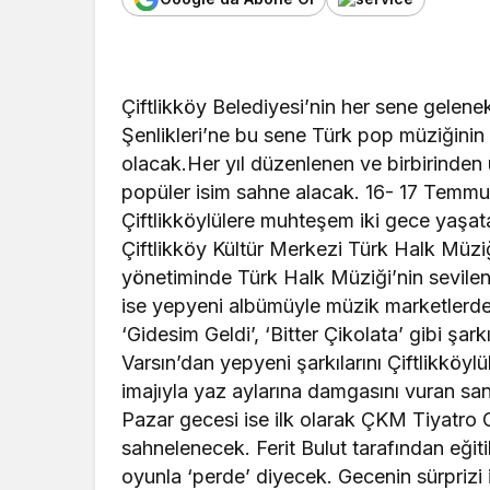
Çiftlikköy Belediyesi’nin her sene gelen
Şenlikleri’ne bu sene Türk pop müziğinin
olacak.Her yıl düzenlenen ve birbirinden ün
popüler isim sahne alacak. 16- 17 Temmu
Çiftlikköylülere muhteşem iki gece yaşa
Çiftlikköy Kültür Merkezi Türk Halk Müz
yönetiminde Türk Halk Müziği’nin sevile
ise yepyeni albümüyle müzik marketlerde
‘Gidesim Geldi’, ‘Bitter Çikolata’ gibi şar
Varsın’dan yepyeni şarkılarını Çiftlikköylül
imajıyla yaz aylarına damgasını vuran s
Pazar gecesi ise ilk olarak ÇKM Tiyatro 
sahnelenecek. Ferit Bulut tarafından eği
oyunla ‘perde’ diyecek. Gecenin sürprizi 