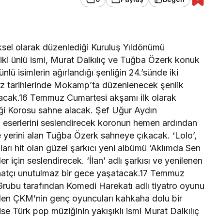
eksel olarak düzenlediği Kuruluş Yıldönümü
 iki ünlü ismi, Murat Dalkılıç ve Tuğba Özerk konuk
lü isimlerin ağırlandığı şenliğin 24.’sünde iki
z tarihlerinde Mokamp’ta düzenlenecek şenlik
tacak.16 Temmuz Cumartesi akşamı ilk olarak
iği Korosu sahne alacak. Şef Uğur Aydın
n eserlerini seslendirecek koronun hemen ardından
 yerini alan Tuğba Özerk sahneye çıkacak. ‘Lolo’,
kıları hit olan güzel şarkıcı yeni albümü ‘Aklımda Sen
er için seslendirecek. ‘İlan’ adlı şarkısı ve yenilenen
anatçı unutulmaz bir gece yaşatacak.17 Temmuz
Grubu tarafından Komedi Harekatı adlı tiyatro oyunu
tilen ÇKM’nin genç oyuncuları kahkaha dolu bir
ise Türk pop müziğinin yakışıklı ismi Murat Dalkılıç