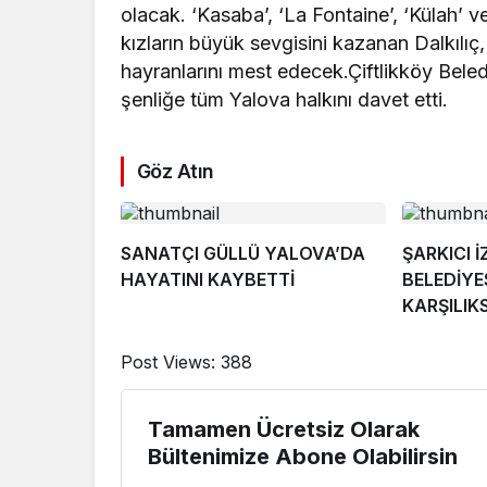
olacak. ‘Kasaba’, ‘La Fontaine’, ‘Külah’ v
kızların büyük sevgisini kazanan Dalkılı
hayranlarını mest edecek.Çiftlikköy Bel
şenliğe tüm Yalova halkını davet etti.
Göz Atın
SANATÇI GÜLLÜ YALOVA’DA
ŞARKICI 
HAYATINI KAYBETTİ
BELEDİYE
KARŞILIK
Post Views:
388
Tamamen Ücretsiz Olarak
Bültenimize Abone Olabilirsin