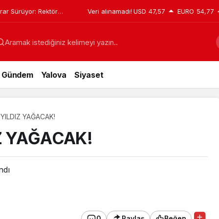
krar Sürüyor: Rektör
Veri alınamadı!
USD
47,57
EURO
54,77
de
Aramak istediğiniz kelimeyi yazın..
Gündem
Yalova
Siyaset
 YILDIZ YAĞACAK!
IZ YAĞACAK!
ndı
0
Paylaş
Beğen