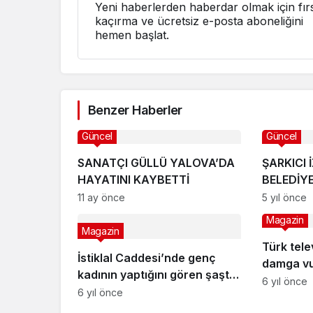
Yeni haberlerden haberdar olmak için fırs
kaçırma ve ücretsiz e-posta aboneliğini
hemen başlat.
Benzer Haberler
Güncel
Güncel
SANATÇI GÜLLÜ YALOVA’DA
ŞARKICI 
HAYATINI KAYBETTİ
BELEDİYE
KARŞILIK
11 ay önce
5 yıl önce
Magazin
Magazin
Türk tele
İstiklal Caddesi’nde genç
damga vu
kadının yaptığını gören şaştı
geldiğin
6 yıl önce
kaldı!
6 yıl önce
kalkamadı