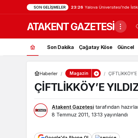
23:26
Yalova Üniversitesi’nde İsti
SON GELIŞMELER
Bahçekapılı Yeniden Görev
ATAKENT GAZETESİ
Son Dakika
Çağatay Köse
Güncel
Magazin
Haberler
ÇİFTLİKKÖY’E
ÇİFTLİKKÖY’E YILD
Atakent Gazetesi
tarafından hazırla
8 Temmuz 2011, 13:13
yayınlandı
Google'da Abone Ol