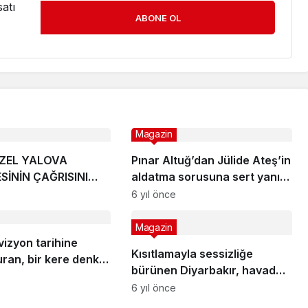
atı
ABONE OL
Magazin
İZEL YALOVA
Pınar Altuğ’dan Jülide Ateş’in
SİNİN ÇAĞRISINI
aldatma sorusuna sert yanıt:
SIZ BIRAKMADI
Sana ne ya da kime ne!
6 yıl önce
Magazin
vizyon tarihine
Kısıtlamayla sessizliğe
ran, bir kere denk
bürünen Diyarbakır, havadan
izde başından
görüntülendi
6 yıl önce
ğınız diziler!