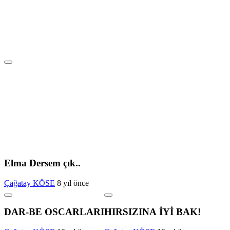
Elma Dersem çık..
Çağatay KÖSE
8 yıl önce
DAR-BE OSCARLARI
HIRSIZINA İYİ BAK!