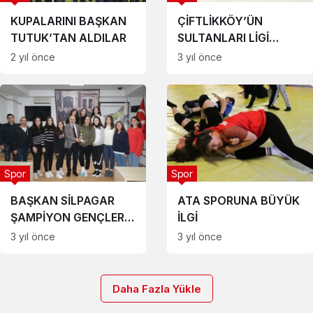
KUPALARINI BAŞKAN
ÇİFTLİKKÖY’ÜN
TUTUK’TAN ALDILAR
SULTANLARI LİGİ
KAYIPSIZ BİTİRDİ 3-1
2 yıl önce
3 yıl önce
Spor
Spor
BAŞKAN SİLPAGAR
ATA SPORUNA BÜYÜK
ŞAMPİYON GENÇLERİ
İLGİ
KUTLADI
3 yıl önce
3 yıl önce
Daha Fazla Yükle