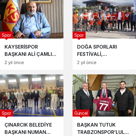
Spor
Spor
KAYSERİSPOR
DOĞA SPORLARI
BAŞKANI ALİ ÇAMLI
FESTİVALİ,
İSTİFA ETTİ
ALTINOVA’DA START
2 yıl önce
2 yıl önce
ALDI
Spor
Güncel
ÇINARCIK BELEDİYE
BAŞKAN TUTUK
BAŞKANI NUMAN
TRABZONSPOR’LULARIN