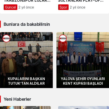
TRABZONSPOR’LULARIN
SULTANLARI PLAY-OFF
MİSAFİRİ OLDU
FİNAL GRUBUNDA
Güncel
2 yıl önce
Spor
2 yıl önce
Bunlara da bakabilirsin
KUPALARINI BAŞKAN
YALOVA ŞEHİR OYUNLARI
TUTUK’TAN ALDILAR
KENT KUPASI BAŞLADI
Yeni Haberler