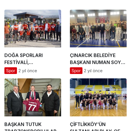
DOĞA SPORLARI
ÇINARCIK BELEDİYE
FESTİVALİ,
BAŞKANI NUMAN SOYER
ALTINOVA’DA START
ÖĞRENCİLERİN FUTSAL
Spor
2 yıl önce
Spor
2 yıl önce
ALDI
HEYECANINA ORTAK
OLDU
BAŞKAN TUTUK
ÇİFTLİKKÖY’ÜN