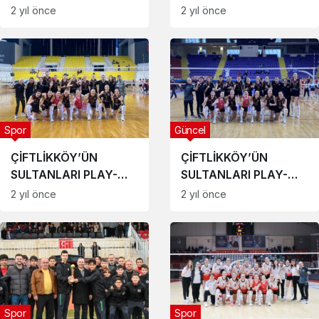
SOYER ÖĞRENCİLERİN
MİSAFİRİ OLDU
2 yıl önce
2 yıl önce
FUTSAL HEYECANINA
ORTAK OLDU
Spor
Güncel
ÇİFTLİKKÖY’ÜN
ÇİFTLİKKÖY’ÜN
SULTANLARI PLAY-
SULTANLARI PLAY-
OFF FİNAL GRUBUNDA
OFF YARI
2 yıl önce
2 yıl önce
FİNALLERİNDE
Spor
Spor