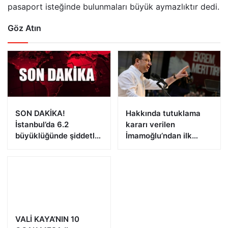
pasaport isteğinde bulunmaları büyük aymazlıktır dedi.
Göz Atın
SON DAKİKA!
Hakkında tutuklama
İstanbul’da 6.2
kararı verilen
büyüklüğünde şiddetli
İmamoğlu’ndan ilk
deprem!
açıklama!
VALİ KAYA’NIN 10