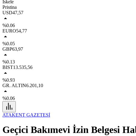
İskele
Pristina
USD
47,57
%0.06
EURO
54,77
%0.05
GBP
63,97
%0.13
BIST
13.535,56
%0.93
GR. ALTIN
6.201,10
%0.06
ATAKENT GAZETESİ
Geçici Bakımevi İzin Belgesi Ha