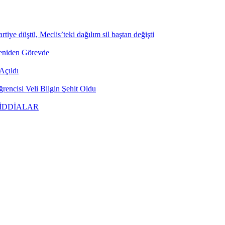
tiye düştü, Meclis’teki dağılım sil baştan değişti
Yeniden Görevde
Açıldı
encisi Veli Bilgin Şehit Oldu
 İDDİALAR