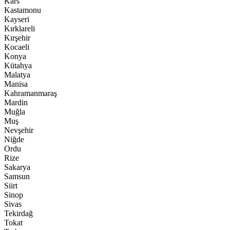
Kars
Kastamonu
Kayseri
Kırklareli
Kırşehir
Kocaeli
Konya
Kütahya
Malatya
Manisa
Kahramanmaraş
Mardin
Muğla
Muş
Nevşehir
Niğde
Ordu
Rize
Sakarya
Samsun
Siirt
Sinop
Sivas
Tekirdağ
Tokat