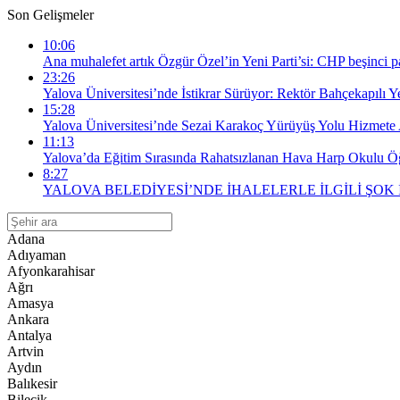
Son Gelişmeler
10:06
Ana muhalefet artık Özgür Özel’in Yeni Parti’si: CHP beşinci par
23:26
Yalova Üniversitesi’nde İstikrar Sürüyor: Rektör Bahçekapılı 
15:28
Yalova Üniversitesi’nde Sezai Karakoç Yürüyüş Yolu Hizmete 
11:13
Yalova’da Eğitim Sırasında Rahatsızlanan Hava Harp Okulu Öğr
8:27
YALOVA BELEDİYESİ’NDE İHALELERLE İLGİLİ ŞOK
Adana
Adıyaman
Afyonkarahisar
Ağrı
Amasya
Ankara
Antalya
Artvin
Aydın
Balıkesir
Bilecik