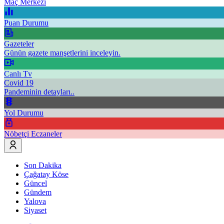
Maç Merkezi
Puan Durumu
Gazeteler
Günün gazete manşetlerini inceleyin.
Canlı Tv
Covid 19
Pandeminin detayları..
Yol Durumu
Nöbetçi Eczaneler
Son Dakika
Çağatay Köse
Güncel
Gündem
Yalova
Siyaset