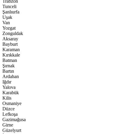
Trabzon
Tunceli
Şanlıurfa
Uşak
Van
Yozgat
Zonguldak
Aksaray
Bayburt
Karaman
Kırıkkale
Batman
Şırnak
Bartın
Ardahan
Iğdır
Yalova
Karabük
Kilis
Osmaniye
Düzce
Lefkoşa
Gazimağusa
Girne
Güzelyurt