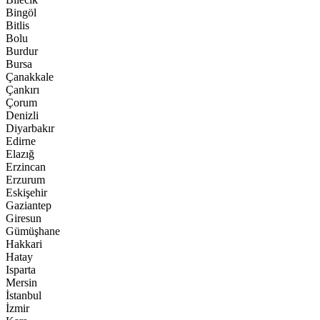
Bingöl
Bitlis
Bolu
Burdur
Bursa
Çanakkale
Çankırı
Çorum
Denizli
Diyarbakır
Edirne
Elazığ
Erzincan
Erzurum
Eskişehir
Gaziantep
Giresun
Gümüşhane
Hakkari
Hatay
Isparta
Mersin
İstanbul
İzmir