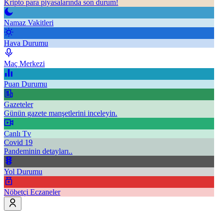
Kripto para piyasalarında son durum!
Namaz Vakitleri
Hava Durumu
Maç Merkezi
Puan Durumu
Gazeteler
Günün gazete manşetlerini inceleyin.
Canlı Tv
Covid 19
Pandeminin detayları..
Yol Durumu
Nöbetçi Eczaneler