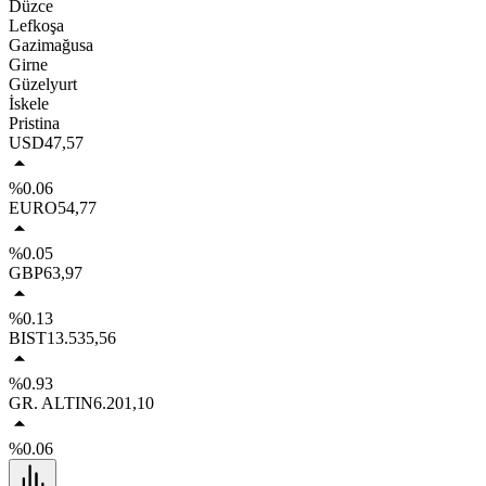
Düzce
Lefkoşa
Gazimağusa
Girne
Güzelyurt
İskele
Pristina
USD
47,57
%0.06
EURO
54,77
%0.05
GBP
63,97
%0.13
BIST
13.535,56
%0.93
GR. ALTIN
6.201,10
%0.06