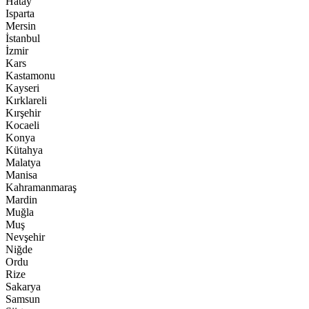
Hatay
Isparta
Mersin
İstanbul
İzmir
Kars
Kastamonu
Kayseri
Kırklareli
Kırşehir
Kocaeli
Konya
Kütahya
Malatya
Manisa
Kahramanmaraş
Mardin
Muğla
Muş
Nevşehir
Niğde
Ordu
Rize
Sakarya
Samsun