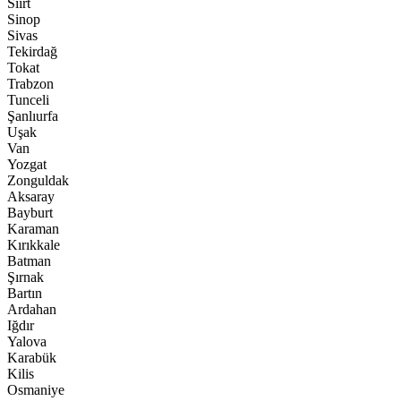
Siirt
Sinop
Sivas
Tekirdağ
Tokat
Trabzon
Tunceli
Şanlıurfa
Uşak
Van
Yozgat
Zonguldak
Aksaray
Bayburt
Karaman
Kırıkkale
Batman
Şırnak
Bartın
Ardahan
Iğdır
Yalova
Karabük
Kilis
Osmaniye