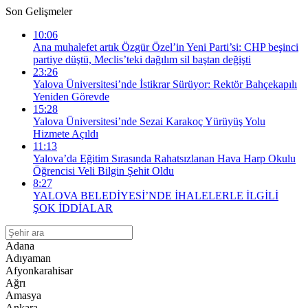
Son Gelişmeler
10:06
Ana muhalefet artık Özgür Özel’in Yeni Parti’si: CHP beşinci
partiye düştü, Meclis’teki dağılım sil baştan değişti
23:26
Yalova Üniversitesi’nde İstikrar Sürüyor: Rektör Bahçekapılı
Yeniden Görevde
15:28
Yalova Üniversitesi’nde Sezai Karakoç Yürüyüş Yolu
Hizmete Açıldı
11:13
Yalova’da Eğitim Sırasında Rahatsızlanan Hava Harp Okulu
Öğrencisi Veli Bilgin Şehit Oldu
8:27
YALOVA BELEDİYESİ’NDE İHALELERLE İLGİLİ
ŞOK İDDİALAR
Adana
Adıyaman
Afyonkarahisar
Ağrı
Amasya
Ankara