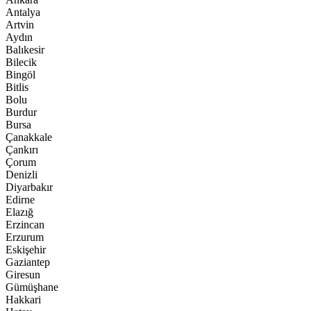
Antalya
Artvin
Aydın
Balıkesir
Bilecik
Bingöl
Bitlis
Bolu
Burdur
Bursa
Çanakkale
Çankırı
Çorum
Denizli
Diyarbakır
Edirne
Elazığ
Erzincan
Erzurum
Eskişehir
Gaziantep
Giresun
Gümüşhane
Hakkari