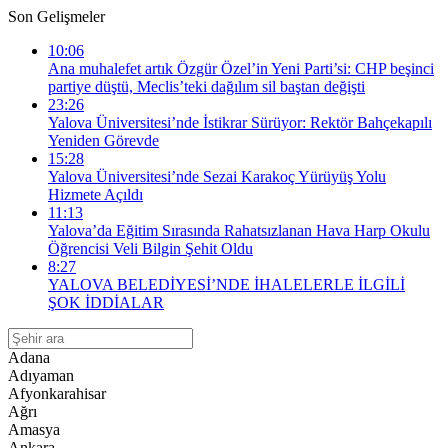
Son Gelişmeler
10:06
Ana muhalefet artık Özgür Özel’in Yeni Parti’si: CHP beşinci
partiye düştü, Meclis’teki dağılım sil baştan değişti
23:26
Yalova Üniversitesi’nde İstikrar Sürüyor: Rektör Bahçekapılı
Yeniden Görevde
15:28
Yalova Üniversitesi’nde Sezai Karakoç Yürüyüş Yolu
Hizmete Açıldı
11:13
Yalova’da Eğitim Sırasında Rahatsızlanan Hava Harp Okulu
Öğrencisi Veli Bilgin Şehit Oldu
8:27
YALOVA BELEDİYESİ’NDE İHALELERLE İLGİLİ
ŞOK İDDİALAR
Adana
Adıyaman
Afyonkarahisar
Ağrı
Amasya
Ankara