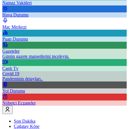
Namaz Vakitleri
Hava Durumu
Maç Merkezi
Puan Durumu
Gazeteler
Günün gazete manşetlerini inceleyin.
Canlı Tv
Covid 19
Pandeminin detayları..
Yol Durumu
Nöbetçi Eczaneler
Son Dakika
Çağatay Köse