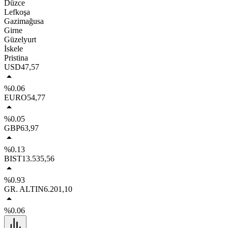
Düzce
Lefkoşa
Gazimağusa
Girne
Güzelyurt
İskele
Pristina
USD
47,57
%0.06
EURO
54,77
%0.05
GBP
63,97
%0.13
BIST
13.535,56
%0.93
GR. ALTIN
6.201,10
%0.06