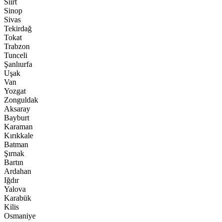
Siirt
Sinop
Sivas
Tekirdağ
Tokat
Trabzon
Tunceli
Şanlıurfa
Uşak
Van
Yozgat
Zonguldak
Aksaray
Bayburt
Karaman
Kırıkkale
Batman
Şırnak
Bartın
Ardahan
Iğdır
Yalova
Karabük
Kilis
Osmaniye