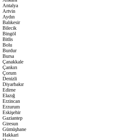
Antalya
Artvin
Aydın
Balıkesir
Bilecik
Bingöl
Bitlis
Bolu
Burdur
Bursa
Çanakkale
Çankırı
Çorum
Denizli
Diyarbakır
Edirne
Elazığ
Erzincan
Erzurum
Eskişehir
Gaziantep
Giresun
Gümüşhane
Hakkari