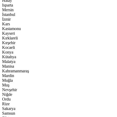
Hatay
Isparta
Mersin
İstanbul
İzmir
Kars
Kastamonu
Kayseri
Kırklareli
Kırşehir
Kocaeli
Konya
Kütahya
Malatya
Manisa
Kahramanmaraş
Mardin
Muğla
Muş
Nevşehir
Niğde
Ordu
Rize
Sakarya
Samsun