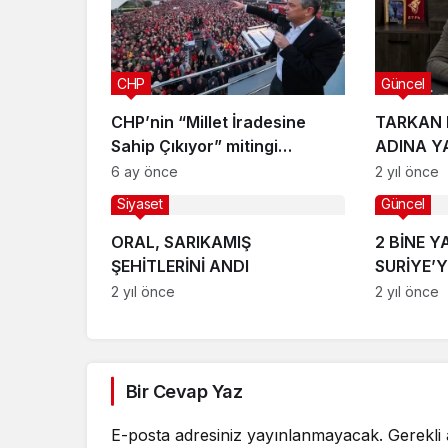
CHP
Güncel
CHP’nin “Millet İradesine
TARKAN 
Sahip Çıkıyor” mitingi
ADINA Y
Yalova’da
PAYLAŞI
6 ay önce
2 yıl önce
Siyaset
Güncel
ORAL, SARIKAMIŞ
2 BİNE 
ŞEHİTLERİNİ ANDI
SURİYE’Y
2 yıl önce
2 yıl önce
Bir Cevap Yaz
E-posta adresiniz yayınlanmayacak.
Gerekli