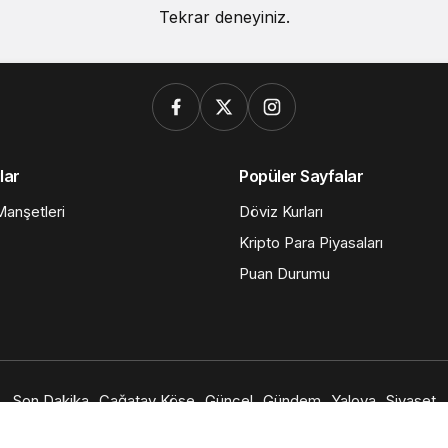
Tekrar deneyiniz.
lar
Popüler Sayfalar
anşetleri
Döviz Kurları
Kripto Para Piyasaları
Puan Durumu
Son Dakika
Çağatay Köse
Güncel
Gündem
Yalova
Siyaset
© Telif Hakkı 2026, Tüm Hakları Saklıdır