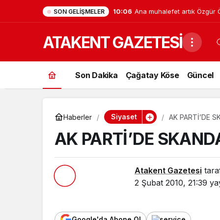
10:06
Ana muhalefet artık Özgür Öz
SON GELIŞMELER
CHP beşinci partiye düştü, M
ATAKENT GAZETESİ
baştan değişti
Son Dakika
Çağatay Köse
Güncel
Siyaset
Haberler
AK PARTİ’DE S
AK PARTİ’DE SKAND
Atakent Gazetesi
tara
2 Şubat 2010, 21:39
yay
Google'da Abone Ol