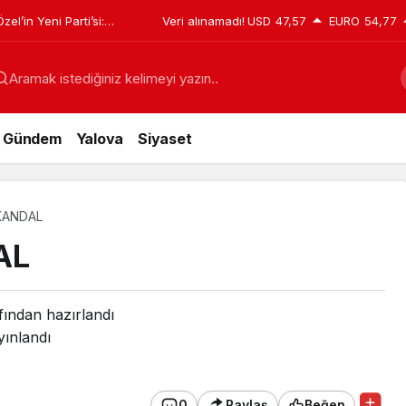
el’in Yeni Parti’si:
Veri alınamadı!
USD
47,57
EURO
54,77
eclis’teki dağılım sil
Aramak istediğiniz kelimeyi yazın..
Gündem
Yalova
Siyaset
KANDAL
AL
fından hazırlandı
ınlandı
0
Paylaş
Beğen