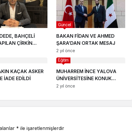
Güncel
DEDE, BAHÇELİ
BAKAN FİDAN VE AHMED
APILAN ÇİRKİN
ŞARA’DAN ORTAK MESAJ
MA TEPKİ GÖSTERDİ
2 yıl önce
Eğitim
YAKIN KAÇAK ASKER
MUHARREM İNCE YALOVA
E İADE EDİLDİ
ÜNİVERSİTESİNE KONUK
OLDU
2 yıl önce
 alanlar
*
ile işaretlenmişlerdir