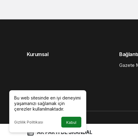
Kurumsal
Bağlantı
Gazete M
Bu web sitesinde en iyi deneyimi
yaşamanızı sağlamak için
çerezler kullanılmaktadır.
Gizlilik Politikası
Kabul
AK PARTİ’DE SKANDAL