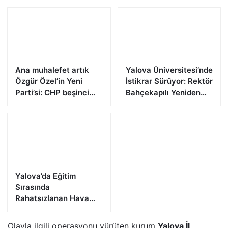
Ana muhalefet artık
Yalova Üniversitesi’nde
Özgür Özel’in Yeni
İstikrar Sürüyor: Rektör
Parti’si: CHP beşinci
Bahçekapılı Yeniden
partiye düştü,
Görevde
Meclis’teki dağılım sil
baştan değişti
Yalova’da Eğitim
Sırasında
Rahatsızlanan Hava
Harp Okulu Öğrencisi
Veli Bilgin Şehit Oldu
Olayla ilgili operasyonu yürüten kurum
Yalova İl