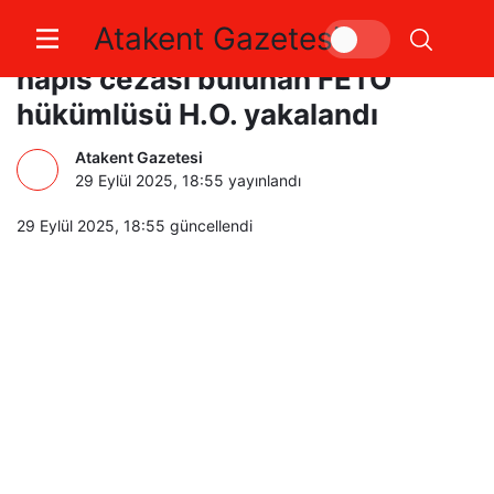
Atakent Gazetesi
Yalova’da hakkında 7 yıl 6 ay
hapis cezası bulunan FETÖ
hükümlüsü H.O. yakalandı
Atakent Gazetesi
29 Eylül 2025, 18:55
yayınlandı
29 Eylül 2025, 18:55
güncellendi