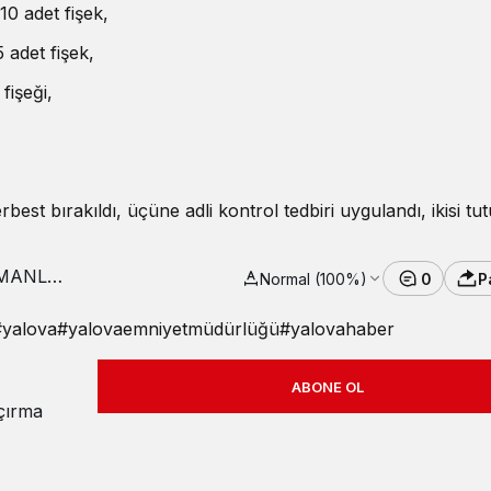
0 adet fişek,
 adet fişek,
fişeği,
est bırakıldı, üçüne adli kontrol tedbiri uygulandı, ikisi tut
Normal (100%)
0
P
#
yalova
#
yalovaemniyetmüdürlüğü
#
yalovahaber
ABONE OL
açırma