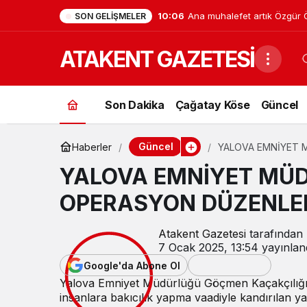
10:06
Ana muhalefet artık Özgür Öz
SON GELIŞMELER
CHP beşinci partiye düştü, M
ATAKENT GAZETESİ
baştan değişti
Son Dakika
Çağatay Köse
Güncel
Güncel
Haberler
YALOVA EMNİYET 
YALOVA EMNİYET MÜ
OPERASYON DÜZENLE
Atakent Gazetesi
tarafından 
7 Ocak 2025, 13:54
yayınlan
Google'da Abone Ol
Yalova Emniyet Müdürlüğü Göçmen Kaçakçılığıy
insanlara bakıcılık yapma vaadiyle kandırılan ya