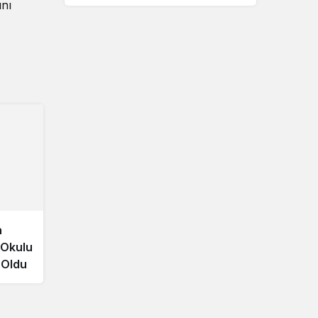
ını
Sistem Modu
Sistem modunu seçin.
a
 Okulu
t Oldu