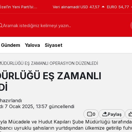
el’in Yeni Parti’si:
Veri alınamadı!
USD
47,57
EURO
54,77
eclis’teki dağılım sil
Aramak istediğiniz kelimeyi yazın..
Gündem
Yalova
Siyaset
MÜDÜRLÜĞÜ EŞ ZAMANLI OPERASYON DÜZENLEDİ
DÜRLÜĞÜ EŞ ZAMANLI
Dİ
hazırlandı
dı
7 Ocak 2025, 13:57
güncellendi
0
Paylaş
la Mücadele ve Hudut Kapıları Şube Müdürlüğü tarafından
bancı uyruklu şahısların yurtdışından ülkemize getirilip fuh