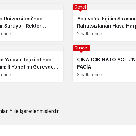
Genel
a Üniversitesi’nde
Yalova’da Eğitim Sırasın
ar Sürüyor: Rektör
Rahatsızlanan Hava Har
kapılı Yeniden Görevde
Okulu Öğrencisi Veli Bilg
a önce
2 hafta önce
Şehit Oldu
Güncel
e Yalova Teşkilatında
ÇINARCIK NATO YOLU’
im: İl Yönetimi Görevden
FACİA
, İl Başkanlığına Mesut
a önce
3 hafta önce
 Atandı
anlar
*
ile işaretlenmişlerdir