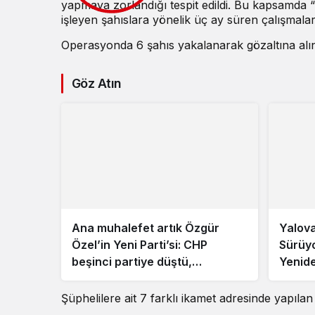
yapmaya zorlandığı tespit edildi. Bu kapsamda “İ
işleyen şahıslara yönelik üç ay süren çalışmala
Operasyonda 6 şahıs yakalanarak gözaltına alın
Göz Atın
Ana muhalefet artık Özgür
Yalova
Özel’in Yeni Parti’si: CHP
Sürüyo
beşinci partiye düştü,
Yenid
Meclis’teki dağılım sil baştan
değişti
Şüphelilere ait 7 farklı ikamet adresinde yapıla