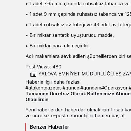
• 1 adet 7.65 mm çapında ruhsatsız tabanca ve 1
• 1 adet 9 mm çapında ruhsatsız tabanca ve 125
• 1 adet ruhsatsız av tüfeği ve 43 adet av tüfeği 
• Bir miktar sentetik uyuşturucu madde,
• Bir miktar para ele geçirildi.
Adli makamlara sevk edilen şüphelilerden biri serb
Post Views:
480
YALOVA EMNİYET MÜDÜRLÜĞÜ EŞ ZAMANLI
OPERASYON DÜZENLEDİ
Haberle ilgili daha fazlası
#
atakentgazetesi
#
güncel
#
gündem
#
Operasyon
Tamamen Ücretsiz Olarak Bültenimize Abone
Olabilirsin
Yeni haberlerden haberdar olmak için fırsatı k
ve ücretsiz e-posta aboneliğini hemen başlat.
Benzer Haberler