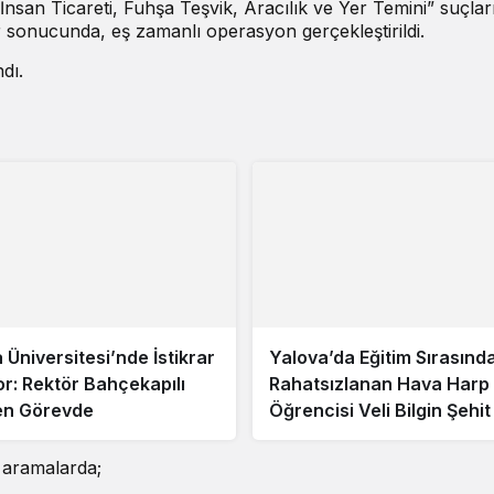
nsan Ticareti, Fuhşa Teşvik, Aracılık ve Yer Temini” suçlar
r sonucunda, eş zamanlı operasyon gerçekleştirildi.
dı.
 Üniversitesi’nde İstikrar
Yalova’da Eğitim Sırasınd
r: Rektör Bahçekapılı
Rahatsızlanan Hava Harp
en Görevde
Öğrencisi Veli Bilgin Şehi
n aramalarda;