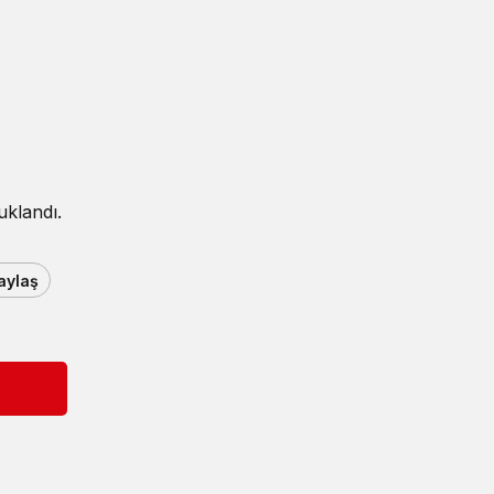
uklandı.
aylaş