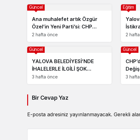
Güncel
Eğitim
Ana muhalefet artık Özgür
Yalov
Özel’in Yeni Parti’si: CHP
İstikr
beşinci partiye düştü,
Bahçe
2 hafta önce
2 haft
Meclis’teki dağılım sil baştan
değişti
Güncel
Güncel
YALOVA BELEDİYESİ’NDE
CHP’d
İHALELERLE İLGİLİ ŞOK
Değiş
İDDİALAR
Alındı
3 hafta önce
3 haft
Tutuğ
Bir Cevap Yaz
E-posta adresiniz yayınlanmayacak.
Gerekli al