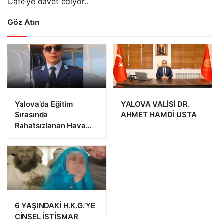
Cafe’ye davet ediyor..
Göz Atın
Yalova’da Eğitim
YALOVA VALİSİ DR.
Sırasında
AHMET HAMDİ USTA
Rahatsızlanan Hava
Harp Okulu Öğrencisi
Veli Bilgin Şehit Oldu
6 YAŞINDAKİ H.K.G.’YE
CİNSEL İSTİSMAR