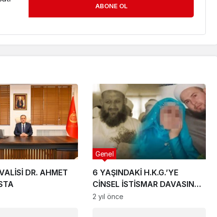
ABONE OL
Genel
VALİSİ DR. AHMET
6 YAŞINDAKİ H.K.G.’YE
STA
CİNSEL İSTİSMAR DAVASINDA
KARAR AÇIKLANDI
2 yıl önce