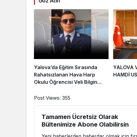
Göz Atın
Yalova’da Eğitim Sırasında
YALOVA V
Rahatsızlanan Hava Harp
HAMDİ U
Okulu Öğrencisi Veli Bilgin
Şehit Oldu
Post Views:
355
Tamamen Ücretsiz Olarak
Bültenimize Abone Olabilirsin
Yeni haberlerden haberdar olmak için fırs