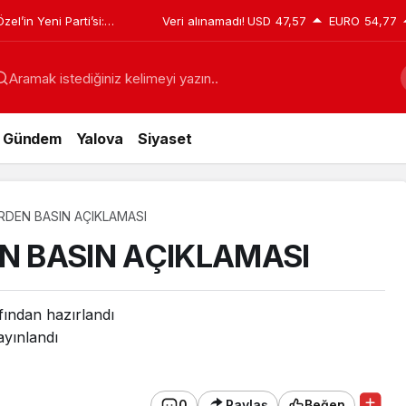
krar Sürüyor: Rektör
Veri alınamadı!
USD
47,57
EURO
54,77
de
Aramak istediğiniz kelimeyi yazın..
Gündem
Yalova
Siyaset
DEN BASIN AÇIKLAMASI
 BASIN AÇIKLAMASI
fından hazırlandı
yınlandı
0
Paylaş
Beğen