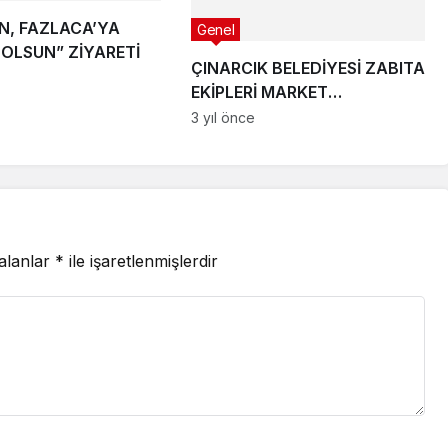
N, FAZLACA’YA
Genel
 OLSUN” ZİYARETİ
ÇINARCIK BELEDİYESİ ZABITA
EKİPLERİ MARKET
DENETİMLERİNE DEVAM
3 yıl önce
EDİYOR
 alanlar
*
ile işaretlenmişlerdir