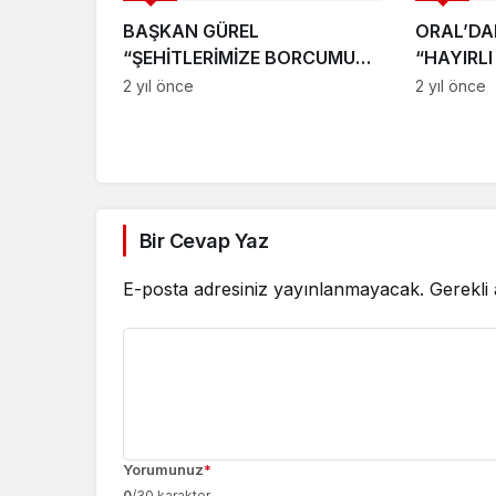
BAŞKAN GÜREL
ORAL’DA
“ŞEHİTLERİMİZE BORCUMUZU
“HAYIRLI
ÖDEYEMEYİZ”
2 yıl önce
2 yıl önce
Bir Cevap Yaz
E-posta adresiniz yayınlanmayacak.
Gerekli
Yorumunuz
*
0
/30 karakter