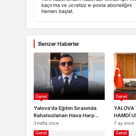
kaçırma ve ücretsiz e-posta aboneliğini
hemen başlat.
Benzer Haberler
Genel
Genel
Yalova’da Eğitim Sırasında
YALOVA 
Rahatsızlanan Hava Harp
HAMDİ U
Okulu Öğrencisi Veli Bilgin
3 hafta önce
7 ay önce
Şehit Oldu
Genel
Genel