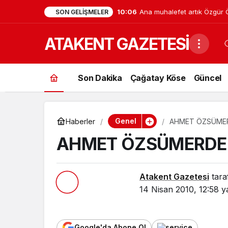
23:26
Yalova Üniversitesi’nde İsti
SON GELIŞMELER
Bahçekapılı Yeniden Görev
ATAKENT GAZETESİ
Son Dakika
Çağatay Köse
Güncel
Genel
Haberler
AHMET ÖZSÜMER
AHMET ÖZSÜMERDEN
Atakent Gazetesi
tara
14 Nisan 2010, 12:58
ya
Google'da Abone Ol