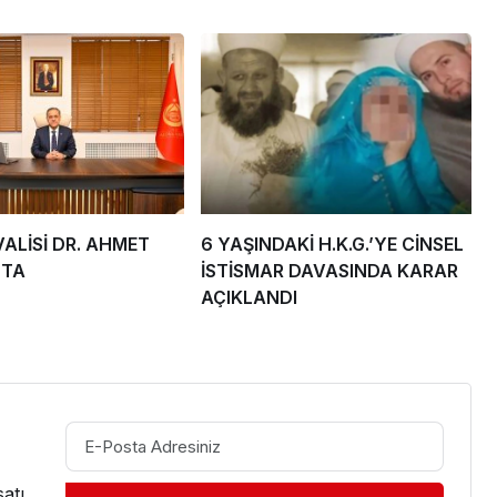
ALİSİ DR. AHMET
6 YAŞINDAKİ H.K.G.’YE CİNSEL
STA
İSTİSMAR DAVASINDA KARAR
AÇIKLANDI
atı